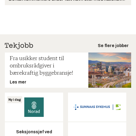
Se flere jobber
Fra usikker student til
ombruksrådgiver i
bærekraftig byggebransje!
Les mer
Ny i dag
Seksjonssjef ved