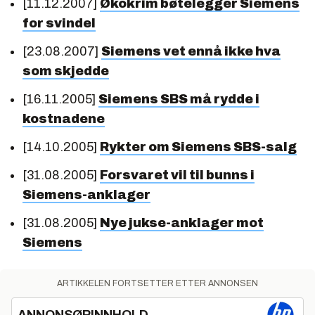
[11.12.2007]
Økokrim bøtelegger Siemens
for svindel
[23.08.2007]
Siemens vet ennå ikke hva
som skjedde
[16.11.2005]
Siemens SBS må rydde i
kostnadene
[14.10.2005]
Rykter om Siemens SBS-salg
[31.08.2005]
Forsvaret vil til bunns i
Siemens-anklager
[31.08.2005]
Nye jukse-anklager mot
Siemens
ARTIKKELEN FORTSETTER ETTER ANNONSEN