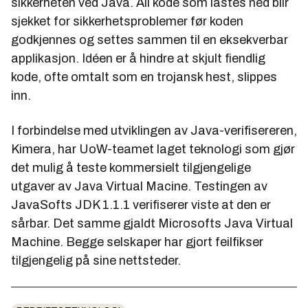
sikkerheten ved Java. All kode som lastes ned blir
sjekket for sikkerhetsproblemer før koden
godkjennes og settes sammen til en eksekverbar
applikasjon. Idéen er å hindre at skjult fiendlig
kode, ofte omtalt som en trojansk hest, slippes
inn.
I forbindelse med utviklingen av Java-verifisereren,
Kimera, har UoW-teamet laget teknologi som gjør
det mulig å teste kommersielt tilgjengelige
utgaver av Java Virtual Macine. Testingen av
JavaSofts JDK 1.1.1 verifiserer viste at den er
sårbar. Det samme gjaldt Microsofts Java Virtual
Machine. Begge selskaper har gjort feilfikser
tilgjengelig på sine nettsteder.