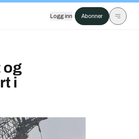
Logg inn
Abonner
 og
t i