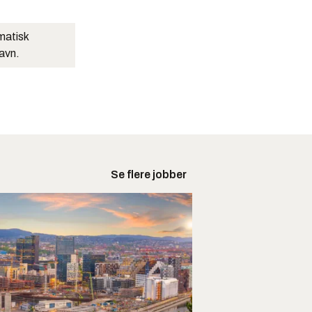
matisk
navn.
Se flere jobber