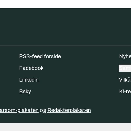
RSS-feed forside
Nyhe
Facebook
Samt
Linkedin
Vilkå
Bsky
KI-re
varsom-plakaten
og
Redaktørplakaten