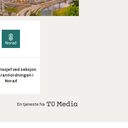
nssjef ved seksjon
arantiordningen i
Norad
En tjeneste fra