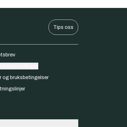
Tips oss
tsbrev
ykkeinnstillinger
r og bruksbetingelser
tningslinjer