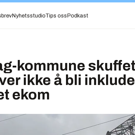
sbrev
Nyhetsstudio
Tips oss
Podkast
ag-kommune skuffet
over ikke å bli inkluder
et ekom