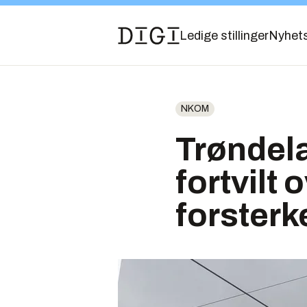
Ledige stillinger
Nyhet
NKOM
Trøndel
fortvilt 
forsterk