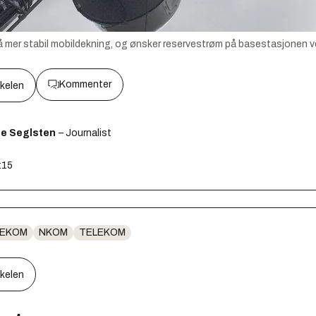
få mer stabil mobildekning, og ønsker reservestrøm på basestasjonen 
Kommenter
kkelen
ge Seglsten
– Journalist
:15
 EKOM
NKOM
TELEKOM
kkelen