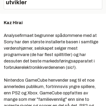
utvikler
Kaz Hirai
Analysefirmaet begrunner spådommene med at
Sony har den største installerte basen i samtlige
verdenshjørner, selskapet selger mest
programvare (de har flest spilltitler) og har
dessuten det beste markedsføringsapparatet i
forbrukerelektronikkverdenenen (sic!).
Nintendos GameCube henvender seg til et noe
annerledes publikum, fortrinnsvis yngre spillere,
enn PS2 og Xbox. GameCube oppfattes av
mange som mer "familievennlig" enn sine to
argeste rivaler og scorer en del på det. PS2 og