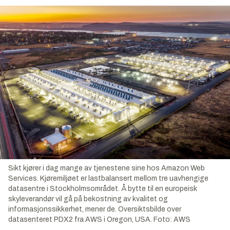
Sikt kjører i dag mange av tjenestene sine hos Amazon Web
Services. Kjøremiljøet er lastbalansert mellom tre uavhengige
datasentre i Stockholmsområdet. Å bytte til en europeisk
skyleverandør vil gå på bekostning av kvalitet og
informasjonssikkerhet, mener de. Oversiktsbilde over
datasenteret PDX2 fra AWS i Oregon, USA.
Foto:
AWS