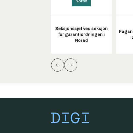
Seksjonssjef ved seksjon
Fagans
for garantiordningen i
l
Norad