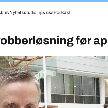
sbrev
Nyhetsstudio
Tips oss
Podkast
kobberløsning før apr