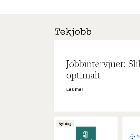
Jobbintervjuet: Sl
optimalt
Les mer
Ny i dag