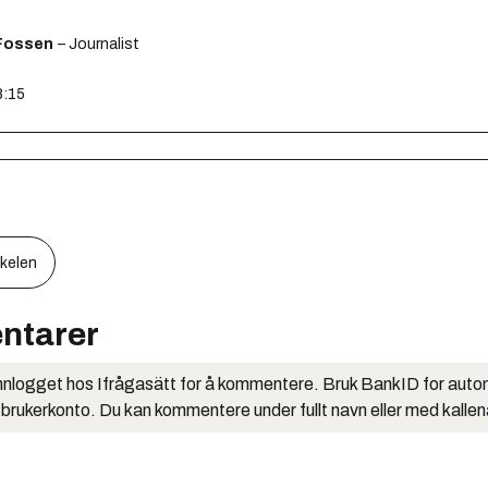
Fossen
– Journalist
8:15
kkelen
ntarer
nlogget hos Ifrågasätt for å kommentere. Bruk BankID for auto
 brukerkonto. Du kan kommentere under fullt navn eller med kalle