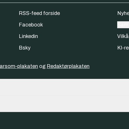
RSS-feed forside
Nyhe
Facebook
Samt
Linkedin
Vilkå
Bsky
KI-re
varsom-plakaten
og
Redaktørplakaten