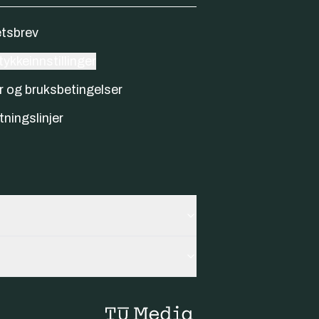
tsbrev
ykkeinnstillinger
r og bruksbetingelser
tningslinjer