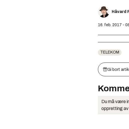
Håvard 
16. feb. 2017 - 0
TELEKOM
Gi bort arti
Komme
Du må være in
oppretting av