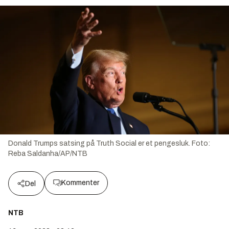
Donald Trumps satsing på Truth Social er et pengesluk.
Foto:
Reba Saldanha/AP/NTB
Kommenter
Del
NTB