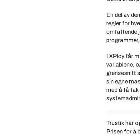
En del av den
regler for hv
omfattende jo
programmer, 
I XPloy får m
variablene, o
grensesnitt s
sin egne mask
med å få tak i
systemadmin
Trustix har o
Prisen for å