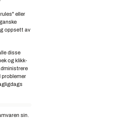
ules" eller
n ganske
og oppsett av
lle disse
pek og klikk-
administrere
d problemer
 dagligdags
ramvaren sin.