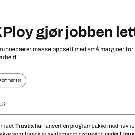
XPloy gjør jobben let
 innebærer masse oppsett med små marginer for f
arbeid.
Kommenter
2:12
irmaet
Trustix
har lansert en programpakke med navne
pakke som forenkler systemadministrasjon under
Linux