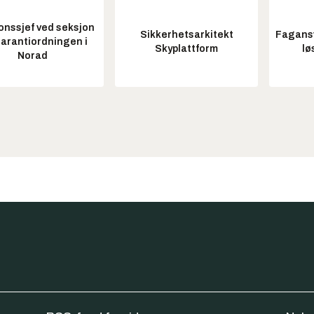
onssjef ved seksjon
Sikkerhetsarkitekt
Fagansv
garantiordningen i
Skyplattform
lø
Norad