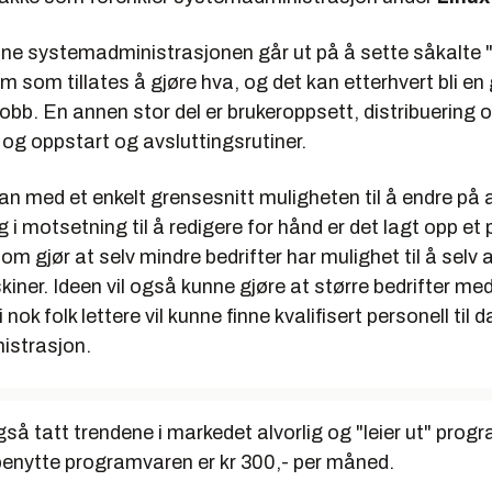
ne systemadministrasjonen går ut på å sette såkalte "r
em som tillates å gjøre hva, og det kan etterhvert bli e
bb. En annen stor del er brukeroppsett, distribuering 
og oppstart og avsluttingsrutiner.
an med et enkelt grensesnitt muligheten til å endre på a
g i motsetning til å redigere for hånd er det lagt opp et 
om gjør at selv mindre bedrifter har mulighet til å selv 
iner. Ideen vil også kunne gjøre at større bedrifter me
 nok folk lettere vil kunne finne kvalifisert personell til
istrasjon.
gså tatt trendene i markedet alvorlig og "leier ut" prog
 benytte programvaren er kr 300,- per måned.