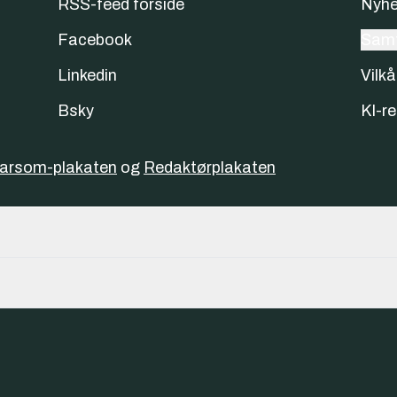
RSS-feed forside
Nyhe
Facebook
Samt
Linkedin
Vilkå
Bsky
KI-re
varsom-plakaten
og
Redaktørplakaten