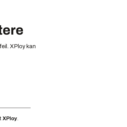
tere
eil. XPloy kan
t
XPloy
.
.