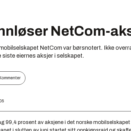
nnløser NetCom-aks
 mobilselskapet NetCom var børsnotert. Ikke overr
siste eiernes aksjer i selskapet.
Kommenter
:05
dag 99,4 prosent av aksjene i det norske mobilselskape
kapet i slutten av juni startet sitt oppkjøpsraid og skaff