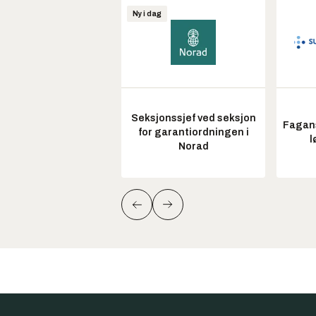
Ny i dag
Seksjonssjef ved seksjon
Fagans
for garantiordningen i
l
Norad