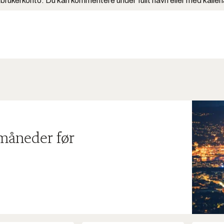
 brukerkonto. Du kan kommentere under fullt navn eller med kalle
 måneder før