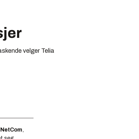
jer
askende velger Telia
t
NetCom
,
et seg