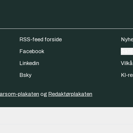
RSS-feed forside
Nyhe
Facebook
Samt
Linkedin
Vilkå
Bsky
KI-re
varsom-plakaten
og
Redaktørplakaten