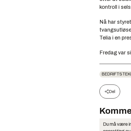
kontroll i se
Nå har styret
tvangsutløse
Telia i en pr
Fredag var s
BEDRIFTSTEK
Del
Komme
Du må være in