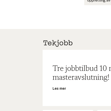
oppretting av
Tre jobbtilbud 10
masteravslutning!
Les mer