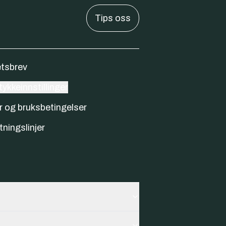
Tips oss
tsbrev
ykkeinnstillinger
r og bruksbetingelser
tningslinjer