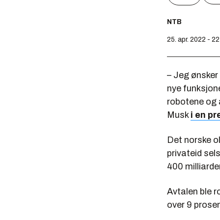
NTB
25. apr. 2022 - 22
– Jeg ønsker
nye funksjone
robotene og a
Musk
i en p
Det norske ol
privateid sel
400 milliarde
Avtalen ble r
over 9 prosen