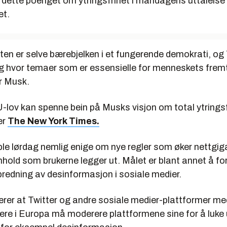
dette poenget om ytringsfrihet i mandagens uttalelse 
et.
eten er selve bærebjelken i et fungerende demokrati, og 
rg hvor temaer som er essensielle for menneskets fremti
er Musk.
-lov kan spenne bein på Musks visjon om total ytringsf
er
The New York Times.
le lørdag nemlig enige om nye regler som øker nettgi
nhold som brukerne legger ut. Målet er blant annet å fo
predning av desinformasjon i sosiale medier.
rer at Twitter og andre sosiale medier-plattformer me
kere i Europa må moderere plattformene sine for å luke 