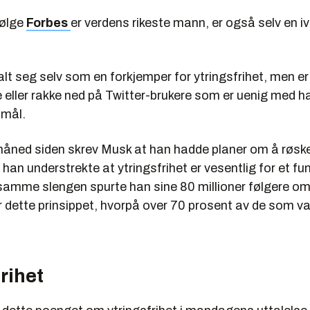
følge
Forbes
er verdens rikeste mann, er også selv en iv
t seg selv som en forkjemper for ytringsfrihet, men er
e eller rakke ned på Twitter-brukere som er uenig med ham
smål.
måned siden skrev Musk at han hadde planer om å røske
han understrekte at ytringsfrihet er vesentlig for et f
 samme slengen spurte han sine 80 millioner følgere om
r dette prinsippet, hvorpå over 70 prosent av de som va
rihet