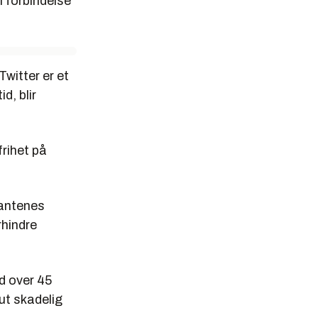
i forbindelse
Twitter er et
d, blir
rihet på
gantenes
rhindre
d over 45
ut skadelig