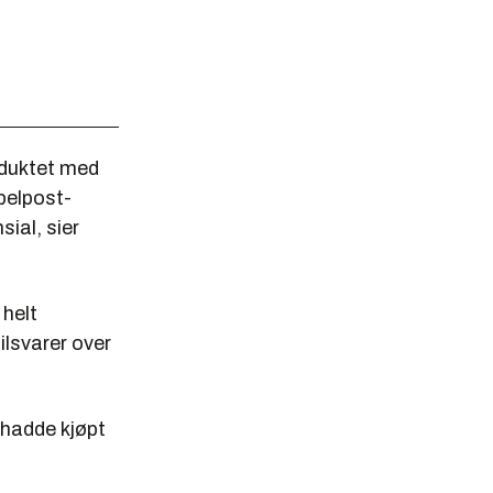
oduktet med
pelpost-
ial, sier
 helt
ilsvarer over
 hadde kjøpt