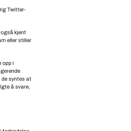
rig Twitter-
 også kjent
 eller stiller
 opp i
ungerende
 de syntes at
lgte å svare,