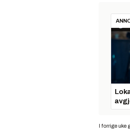
ANN
Loka
avgj
I forrige uke