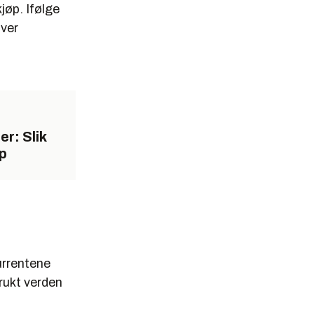
jøp. Ifølge
iver
r: Slik
p
urrentene
rukt verden