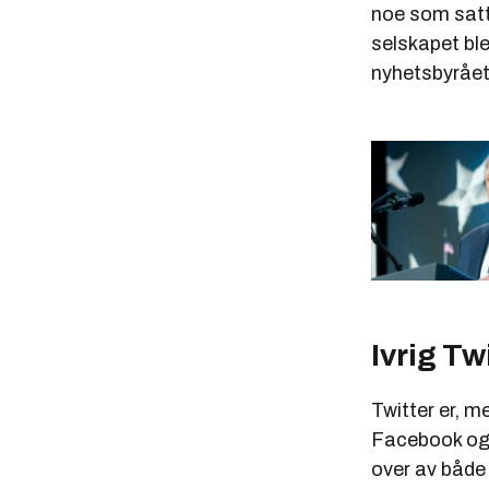
noe som satt
selskapet bl
nyhetsbyrået
Ivrig Tw
Twitter er, m
Facebook og 
over av både 