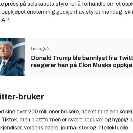
e press på selskapets styre for å forhandle om et oppk
e oppkjøpet enstemmig godkjent av styret mandag, skr
 AP.
Les også:
Donald Trump ble bannlyst fra Twitte
reagerer han på Elon Musks oppkjø
itter-bruker
ed sine over 200 millioner brukere, noe mindre enn konk
Tiktok, men plattformen er svært populær og hyppig b
kjendiser, verdensledere, journalister og intellektuelle.