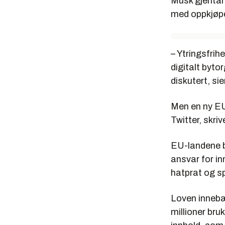
Musk gjentar 
med oppkjøp
– Ytringsfrih
digitalt byto
diskutert, si
Men en ny EU
Twitter, skriv
EU-landene b
ansvar for in
hatprat og s
Loven innebæ
millioner bru