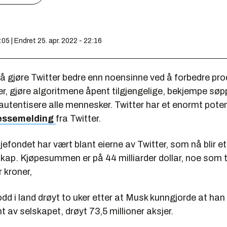
:05 | Endret 25. apr. 2022 - 22:16
 å gjøre Twitter bedre enn noensinne ved å forbedre pr
r, gjøre algoritmene åpent tilgjengelige, bekjempe søp
utentisere alle mennesker. Twitter har et enormt potens
ressemelding
fra Twitter.
jefondet har vært blant eierne av Twitter, som nå blir et
skap. Kjøpesummen er på 44 milliarder dollar, noe som t
r kroner,
odd i land drøyt to uker etter at Musk kunngjorde at han
t av selskapet, drøyt 73,5 millioner aksjer.