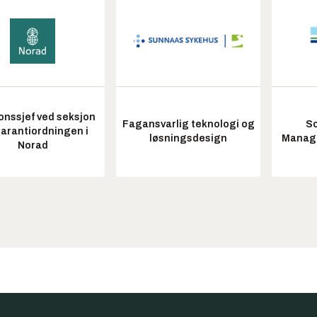
onssjef ved seksjon
Fagansvarlig teknologi og
So
garantiordningen i
løsningsdesign
Manag
Norad