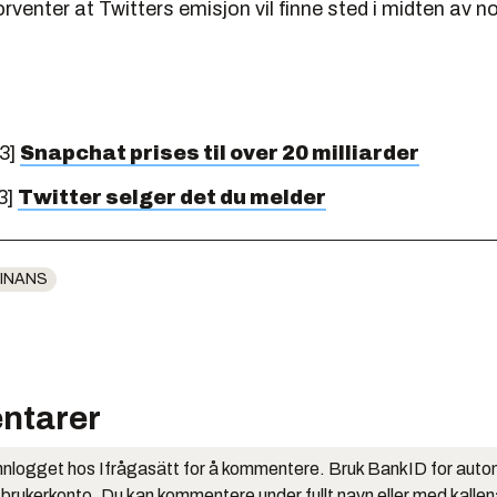
orventer at Twitters emisjon vil finne sted i midten av 
3]
Snapchat prises til over 20 milliarder
3]
Twitter selger det du melder
INANS
ntarer
nlogget hos Ifrågasätt for å kommentere. Bruk BankID for auto
 brukerkonto. Du kan kommentere under fullt navn eller med kalle