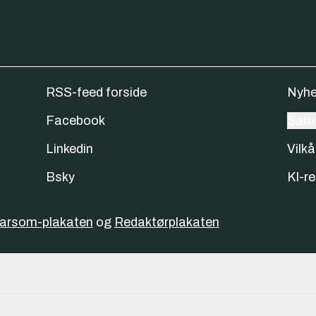
RSS-feed forside
Nyhe
Facebook
Samt
Linkedin
Vilkå
Bsky
KI-re
varsom-plakaten
og
Redaktørplakaten