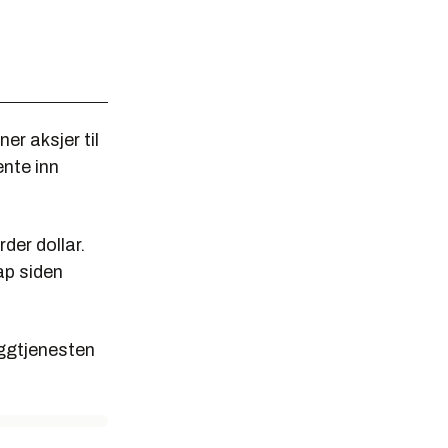
er aksjer til
ente inn
rder dollar.
ap siden
oggtjenesten