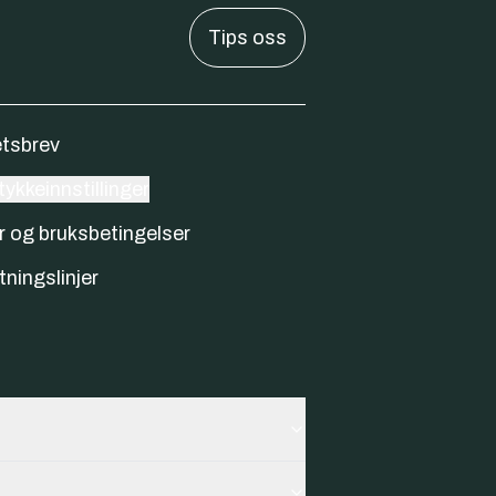
Tips oss
tsbrev
ykkeinnstillinger
r og bruksbetingelser
tningslinjer