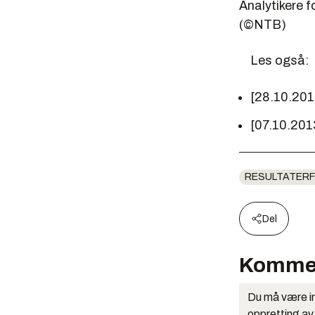
Analytikere f
(©NTB)
Les også:
[28.10.201
[07.10.201
RESULTATERF
Del
Komme
Du må være in
oppretting av