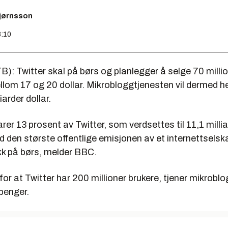
bjørnsson
8:10
): Twitter skal på børs og planlegger å selge 70 million
llom 17 og 20 dollar. Mikrobloggtjenesten vil dermed h
iarder dollar.
arer 13 prosent av Twitter, som verdsettes til 11,1 millia
 den største offentlige emisjonen av et internettselsk
k på børs, melder BBC.
 for at Twitter har 200 millioner brukere, tjener mikrobl
 penger.