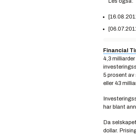
Les også:
[16.08.201
[06.07.201
Financial T
4,3 milliarde
investeringss
5 prosent av 
eller 43 milli
Investerings
har blant ann
Da selskapet h
dollar. Prisi