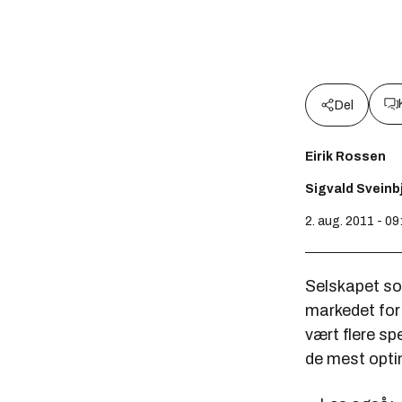
Del
Eirik Rossen
Sigvald Svein
2. aug. 2011 - 09
Selskapet so
markedet for
vært flere sp
de mest opti