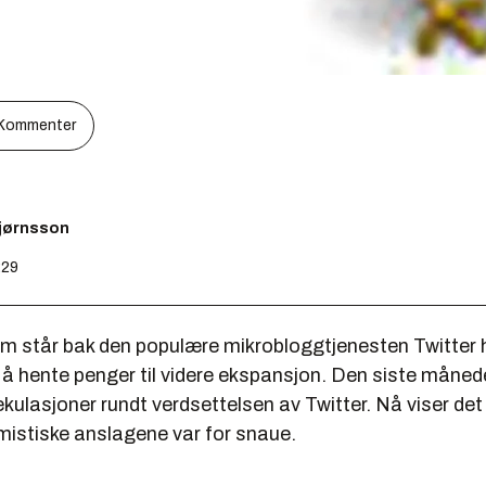
Kommenter
bjørnsson
:29
m står bak den populære mikrobloggtjenesten Twitter h
 å hente penger til videre ekspansjon. Den siste måned
ekulasjoner rundt verdsettelsen av Twitter. Nå viser det
mistiske anslagene var for snaue.