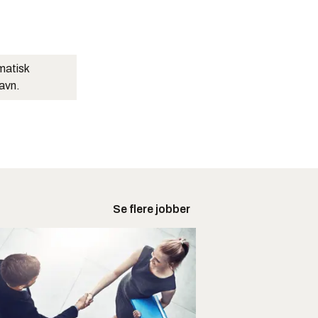
matisk
navn.
Se flere jobber