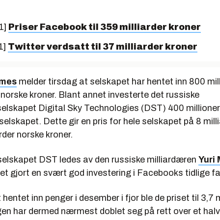
1]
Priser Facebook til 359 milliarder kroner
1]
Twitter verdsatt til 37 milliarder kroner
imes
melder tirsdag at selskapet har hentet inn 800 mill
r norske kroner. Blant annet investerte det russiske
elskapet Digital Sky Technologies (DST) 400 millioner 
selskapet. Dette gir en pris for hele selskapet på 8 milli
arder norske kroner.
selskapet DST ledes av den russiske milliardæren
Yuri 
et gjort en svært god investering i Facebooks tidlige f
entet inn penger i desember i fjor ble de priset til 3,7 m
ngen har dermed nærmest doblet seg på rett over et halv