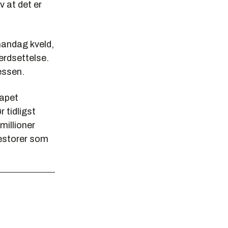
v at det er
mandag kveld,
erdsettelse.
essen.
kapet
r tidligst
millioner
vestorer som