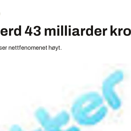
verd 43 milliarder kr
iser nettfenomenet høyt.