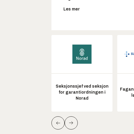
Les mer
Seksjonssjef ved seksjon
Fagans
for garantiordningen i
l
Norad