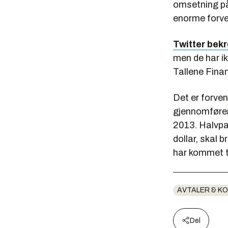
omsetning på 
enorme forven
Twitter bekr
men de har ik
Tallene Finan
Det er forven
gjennomfører 
2013. Halvpa
dollar, skal 
har kommet ti
AVTALER & K
Del