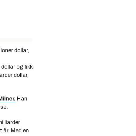
ioner dollar,
dollar og fikk
arder dollar,
Milner.
Han
ase.
illiarder
t år. Med en