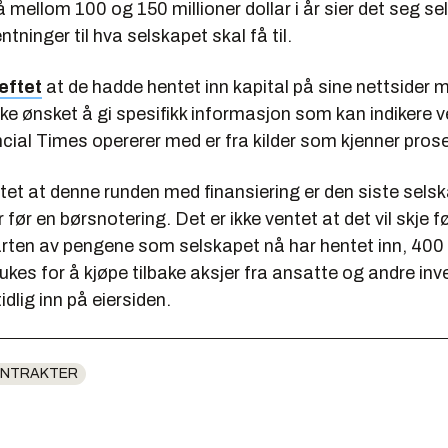
mellom 100 og 150 millioner dollar i år sier det seg sel
tninger til hva selskapet skal få til.
eftet
at de hadde hentet inn kapital på sine nettsider 
ke ønsket å gi spesifikk informasjon som kan indikere v
cial Times opererer med er fra kilder som kjenner pros
tet at denne runden med finansiering er den siste sels
før en børsnotering. Det er ikke ventet at det vil skje fø
rten av pengene som selskapet nå har hentet inn, 400 
brukes for å kjøpe tilbake aksjer fra ansatte og andre in
dlig inn på eiersiden.
ONTRAKTER