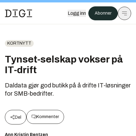
Logg inn
Abonner
KORTNYTT
Tynset-selskap vokser på
IT-drift
Daldata gjør god butikk på å drifte IT-løsninger
for SMB-bedrifter.
Kommenter
Del
Ann Kristin Bentzen