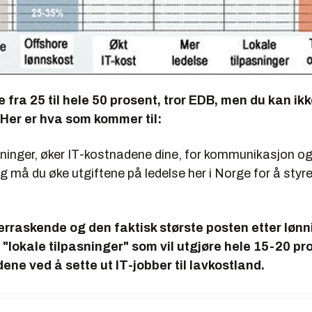
 fra 25 til hele 50 prosent, tror EDB, men du kan ik
Her er hva som kommer til:
 lønninger, øker IT-kostnadene dine, for kommunikasjon og
legg må du øke utgiftene på ledelse her i Norge for å styr
rraskende og den faktisk største posten etter lønn
ke "lokale tilpasninger" som vil utgjøre hele 15-20 pr
ene ved å sette ut IT-jobber til lavkostland.