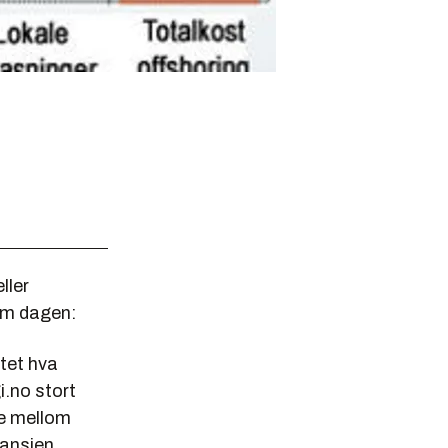
ller
 om dagen:
stet hva
i.no stort
are mellom
ransjen.