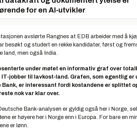
l datakraft og dokumentert ytelse er
ørende for en AI-utvikler
tasjonen avslørte Rangnes at EDB arbeider med å kjø
r besøkt og studert en rekke kandidater, først og fre
e land, men også India.
senterte under møtet en informativ graf over tota
t IT-jobber til lavkost-land. Grafen, som egentlig er
Bank, er interessant fordi kostandene er splittet op
reste nok var klar over.
utsche Bank-analysen er gyldig også her i Norge, se
ne er høyere her i Norge enn i Europa. For bare en min
ene er lønn.