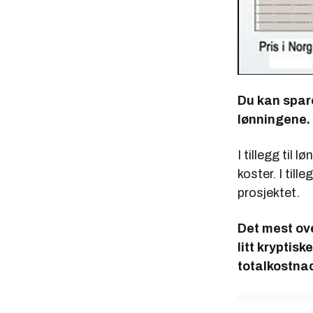
Du kan spare
lønningene. 
I tillegg til
koster. I til
prosjektet.
Det mest ove
litt kryptis
totalkostnad