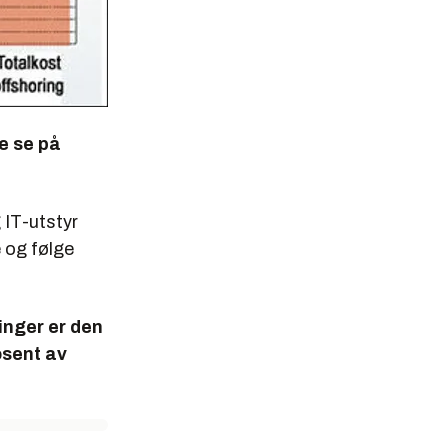
ke se på
 IT-utstyr
e og følge
inger er den
osent av