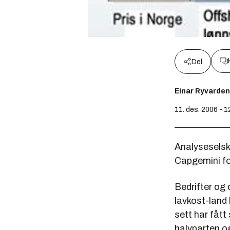
Del
Einar Ryvarden
11. des. 2006 - 
Analyseselsk
Capgemini for
Bedrifter og 
lavkost-land 
sett har fått
halvparten og