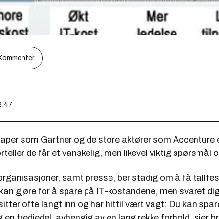
Kommenter
12:47
aper som Gartner og de store aktører som Accenture e
teller de får et vanskelig, men likevel viktig spørsmål
organisasjoner, samt presse, ber stadig om å få tallfe
kan gjøre for å spare på IT-kostandene, men svaret dig
 sitter ofte langt inn og har hittil vært vagt: Du kan sp
 en tredjedel, avhengig av en lang rekke forhold, sier b