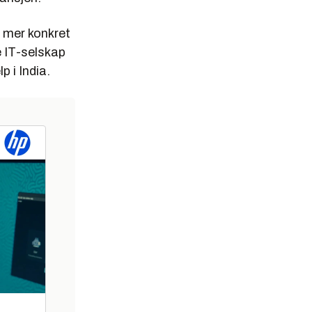
 mer konkret
e IT-selskap
p i India.