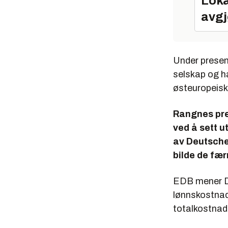
Loka
avgj
Under presen
selskap og ha
østeuropeisk
Rangnes pre
ved å sett u
av Deutsche 
bilde de fær
EDB mener De
lønnskostnade
totalkostnad