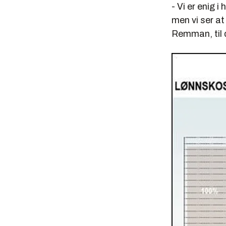
- Vi er enig i
men vi ser at
Remman, til d