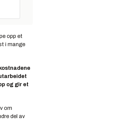
pe opp et
mst i mange
lkostnadene
 utarbeidet
p og gir et
lv om
dre del av