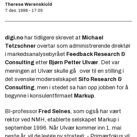
Therese Werenskiold
7. des. 1998 - 17:05
digi.no
har tidligere skrevet at
Michael
Tetzschner
overtar som administrerende direktør
i markedsanalysebyrået
Feedback Research &
Consulting
etter
Bjørn Petter Ulvær
. Det var
meningen at Ulvær skulle gå
over til en stilling i
det svenske moderselskapet
Sifo Research &
Consulting
, men i stedet sa han opp jobben for å
begynne i konsulentfirmaet
Markup
.
BI-professor
Fred Selnes
, som også har vært
rektor ved NMH, etablerte selskapet Markup i
september 1996. Når Ulvær kommer inn 1. mai
neste år, vil de legge ny strategi: - Primærfokus vil