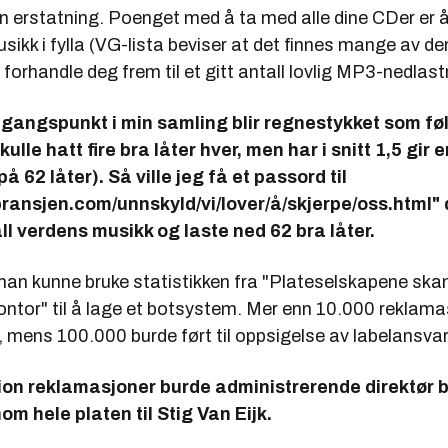
en erstatning. Poenget med å ta med alle dine CDer er å
usikk i fylla (VG-lista beviser at det finnes mange av 
e forhandle deg frem til et gitt antall lovlig MP3-nedlast
utgangspunkt i min samling blir regnestykket som fø
ulle hatt fire bra låter hver, men har i snitt 1,5 gir e
å 62 låter). Så ville jeg få et passord til
ransjen.com/unnskyld/vi/lover/å/skjerpe/oss.html" 
all verdens musikk og laste ned 62 bra låter.
le man kunne bruke statistikken fra "Plateselskapene ska
ontor" til å lage et botsystem. Mer enn 10.000 reklama
ot, mens 100.000 burde ført til oppsigelse av labelansvar
lion reklamasjoner burde administrerende direktør bl
nom hele
platen til Stig Van Eijk
.