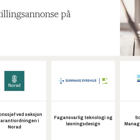
tillingsannonse på
onssjef ved seksjon
Fagansvarlig teknologi og
So
garantiordningen i
løsningsdesign
Manag
Norad