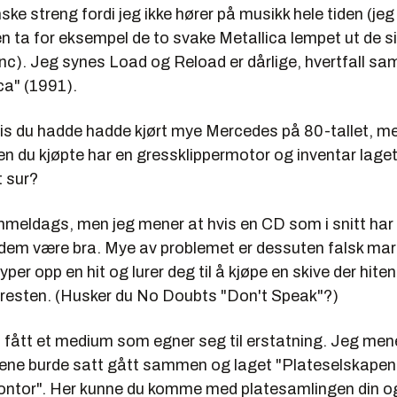
ske streng fordi jeg ikke hører på musikk hele tiden (jeg
n ta for eksempel de to svake Metallica lempet ut de s
Inc). Jeg synes Load og Reload er dårlige, hvertfall s
ca" (1991).
vis du hadde hadde kjørt mye Mercedes på 80-tallet, 
 du kjøpte har en gressklippermotor og inventar laget 
t sur?
meldags, men jeg mener at hvis en CD som i snitt har 1
v dem være bra. Mye av problemet er dessuten falsk mar
per opp en hit og lurer deg til å kjøpe en skive der hiten
d resten. (Husker du No Doubts "Don't Speak"?)
i fått et medium som egner seg til erstatning. Jeg men
ene burde satt gått sammen og laget "Plateselskapen
ontor". Her kunne du komme med platesamlingen din o