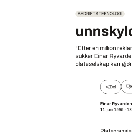
BEDRIFTSTEKNOLOGI
unnskyld
"Etter en million rekla
sukker Einar Ryvarden
plateselskap kan gjør
Del
Einar Ryvarden
11. juni 1999 - 1
Platebransjen 