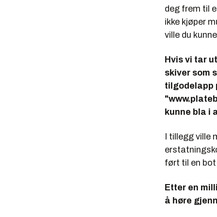
deg frem til 
ikke kjøper m
ville du kunn
Hvis vi tar 
skiver som sk
tilgodelapp p
"www.plateb
kunne bla i 
I tillegg vil
erstatningsk
ført til en b
Etter en mil
å høre gjen