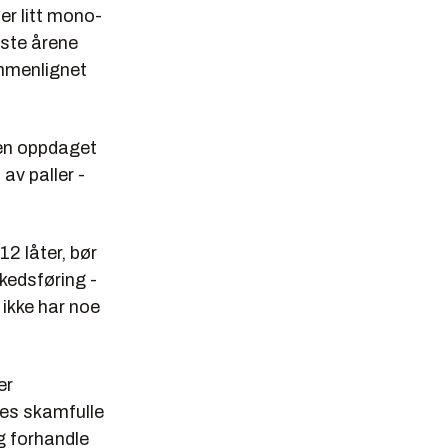
 er litt mono-
iste årene
ammenlignet
men oppdaget
av paller -
2 låter, bør
kedsføring -
 ikke har noe
er
es skamfulle
g forhandle