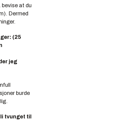
 bevise at du
dem). Dermed
ninger.
lger: (25
n
der jeg
mfull
sjoner burde
lig.
i tvunget til