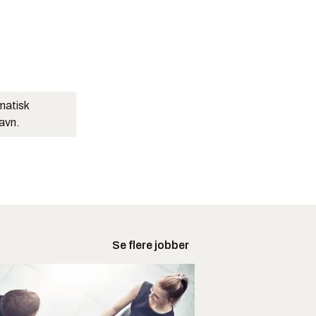
matisk
navn.
Se flere jobber