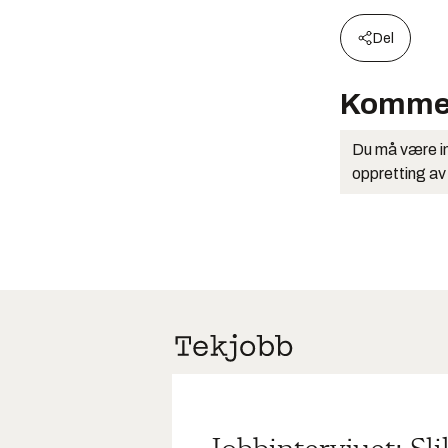
Del
Komme
Du må være in
oppretting av