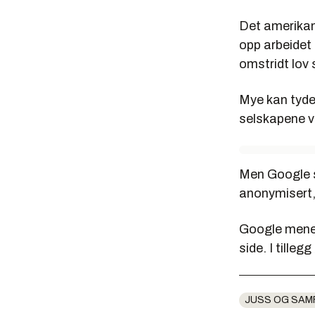
Det amerikans
opp arbeidet 
omstridt lov
Mye kan tyde 
selskapene v
Men Google s
anonymisert,
Google mener 
side. I tilleg
JUSS OG SAM