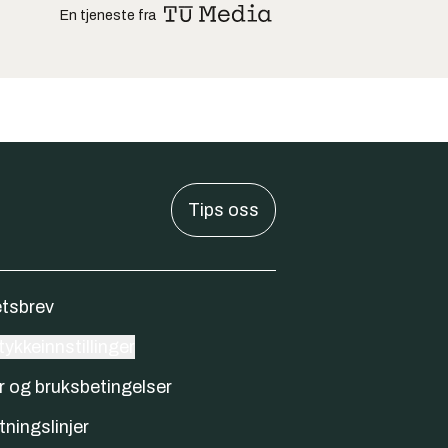
En tjeneste fra
Tips oss
tsbrev
ykkeinnstillinger
r og bruksbetingelser
tningslinjer