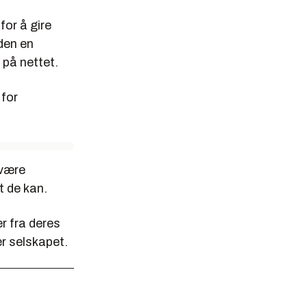
for å gire
den en
 på nettet.
 for
 være
t de kan.
r fra deres
er selskapet.