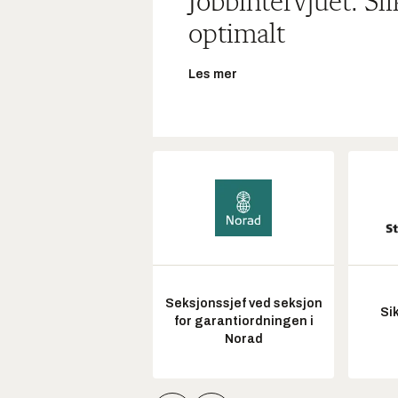
Jobbintervjuet: Sl
optimalt
Les mer
Seksjonssjef ved seksjon
Si
for garantiordningen i
Norad