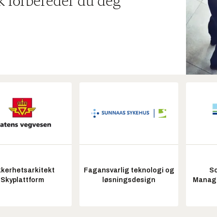
ik forbereder du deg
kkerhetsarkitekt
Fagansvarlig teknologi og
So
Skyplattform
løsningsdesign
Manag