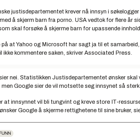
ke justisdepartementet krever nå innsyn i søkelogger 
med å skjerm barn fra porno. USA vedtok for flere år si
 som skal forsøke å skjerme barn for upassende innhold
på at Yahoo og Microsoft har sagt ja til et samarbeid,
il ikke kommentere saken, skriver Associated Press.
ier nei. Statistikken Justisdepartementet ønsker skal
 men Google sier de vil motsette seg innsynet så sterk
at innsynnet vil bli tungvint og kreve store IT-ressurse
g ønsker Google å skjerme rettighetene til sine bruker, si
FUNN