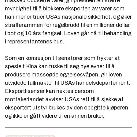
masseproduserte varer, gir presidenten større
myndighet til å blokkere eksporten av varer som
han mener truer USAs nasjonale sikkerhet, og øker
strafferammen for regelbrudd til en millioner dollar
i bot og 10 års fengsel. Loven går nå til behandling
i representantenes hus.
Som en konsesjon til senatorer som frykter at
spesielt Kina kan tuske til seg nye evner til å
produsere masseødeleggelsesvåpen, gir loven
utvidede fullmakter til USAs handelsdepartement:
Eksportlisenser kan nektes dersom
mottakerlandet avviser USAs rett til å sjekke at
eksportert utstyr brukes av den oppgitte kjøperen,
og ikke er gått videre til en annen bruker.