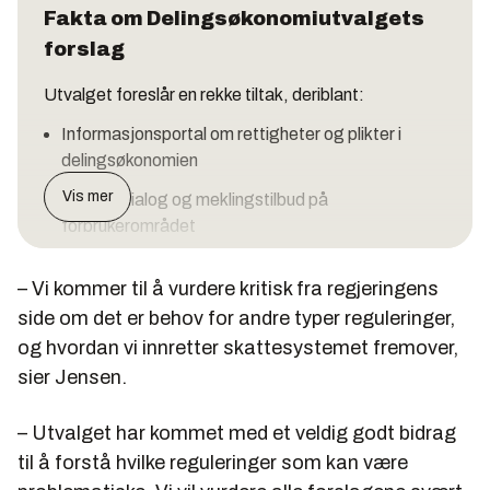
Fakta om Delingsøkonomiutvalgets
forslag
Utvalget foreslår en rekke tiltak, deriblant:
Informasjonsportal om rettigheter og plikter i
delingsøkonomien
Vis mer
Styrket dialog og meklingstilbud på
forbrukerområdet
Rapporteringsplikt til skattemyndighetene for
– Vi kommer til å vurdere kritisk fra regjeringens
delingsøkonomiplattformer
side om det er behov for andre typer reguleringer,
I tillegg bør det vurderes en forenklet
og hvordan vi innretter skattesystemet fremover,
skattebehandling av småinntekter fra tjenester.
sier Jensen.
Et flertall foreslår i tillegg:
Fjerning av løyveplikten i drosjemarkedet.
– Utvalget har kommet med et veldig godt bidrag
Hensikten er å fjerne etableringsbarrierene i
til å forstå hvilke reguleringer som kan være
markedet slik at delingsøkonomiplattformer kan