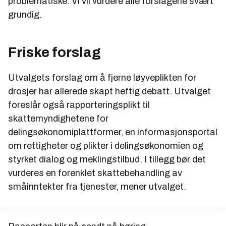
problematiske. Vi vil vurdere alle forslagene svært
operere lovlig.
grundig.
Et annet flertall foreslår:
Økt skattlegging av korttidsutleie av egen bolig
Friske forslag
(Kilde: Regjeringen.no)
Utvalgets forslag om å fjerne løyveplikten for
drosjer har allerede skapt heftig debatt. Utvalget
foreslår også rapporteringsplikt til
skattemyndighetene for
delingsøkonomiplattformer, en informasjonsportal
om rettigheter og plikter i delingsøkonomien og
styrket dialog og meklingstilbud. I tillegg bør det
vurderes en forenklet skattebehandling av
småinntekter fra tjenester, mener utvalget.