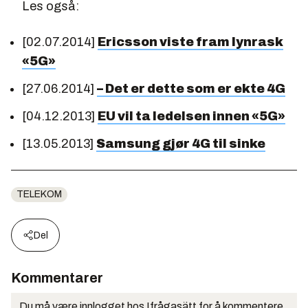
Les også:
[02.07.2014]
Ericsson viste fram lynrask
«5G»
[27.06.2014]
– Det er dette som er ekte 4G
[04.12.2013]
EU vil ta ledelsen innen «5G»
[13.05.2013]
Samsung gjør 4G til sinke
TELEKOM
Del
Kommentarer
Du må være innlogget hos Ifrågasätt for å kommentere.