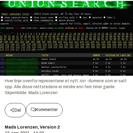
Hver linje ovenfor representerer et nytt .ion -domene som er satt
opp. Alle disse nettstedene er mindre enn fem timer gamle.
Skjermbilde:
Mads Lorenzen
Kommenter
Del
Mads Lorenzen, Version 2