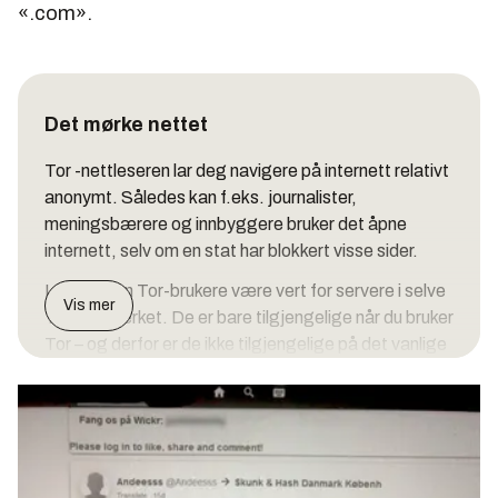
«.com».
Det mørke nettet
Tor -nettleseren lar deg navigere på internett relativt
anonymt. Således kan f.eks. journalister,
meningsbærere og innbyggere bruker det åpne
internett, selv om en stat har blokkert visse sider.
I tillegg kan Tor-brukere være vert for servere i selve
Vis mer
Tor -nettverket. De er bare tilgjengelige når du bruker
Tor – og derfor er de ikke tilgjengelige på det vanlige
nettverket. Bare når du åpner en Tor -nettleser og
skriver inn en lang adresse, kan du få tilgang til en slik
server. Disse serverne og nettstedene danner det
mørke nettet.