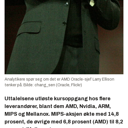
Analytikere spør seg om det er AMD Oracle-sjef Larry Ellison
tenker på. Bilde: chang_sen (Oracle, Flickr)
Uttalelsene utløste kursoppgang hos flere
leverandører, blant dem AMD, Nvidia, ARM,
MIPS og Mellanox. MIPS-aksjen økte med 14,8
prosent, de øvrige med 6,8 prosent (AMD) til 8,2