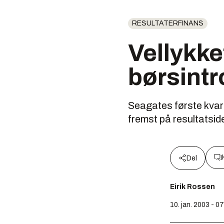
RESULTATERFINANS
Vellykke
børsint
Seagates første kvart
fremst på resultatsid
Del
Eirik Rossen
10. jan. 2003 - 0