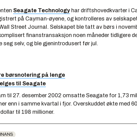
enten
Seagate Technology
har driftshovedkvarter i C
egistrert på Cayman-øyene, og kontrolleres av selskape
Wall Street Journal. Selskapet ble tatt av børs i nove
komplisert finanstransaksjon noen måneder tidligere der
 seg selv, og ble gjenintrodusert før jul.
re børsnotering på lenge
elges til Seagate
ram til 27. desember 2002 omsatte Seagate for 1,73 mill
er enn i samme kvartal i fjor. Overskuddet økte med 60
dollar til 198 millioner.
INANS