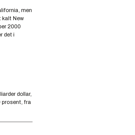
alifornia, men
t kalt New
mber 2000
 det i
iarder dollar,
 prosent, fra