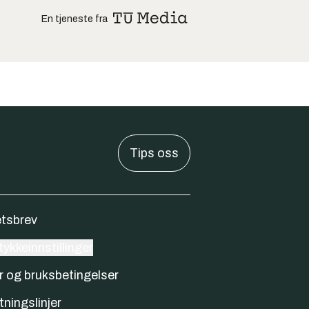
En tjeneste fra
Tips oss
tsbrev
ykkeinnstillinger
r og bruksbetingelser
tningslinjer