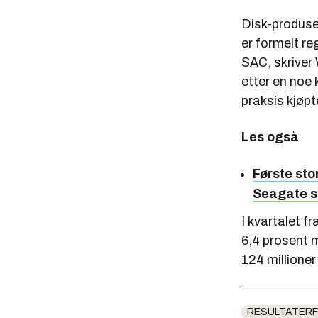
Disk-produs
er formelt r
SAC, skriver 
etter en noe 
praksis kjøpte
Les også
Første sto
Seagate s
I kvartalet f
6,4 prosent m
124 millioner 
RESULTATERF