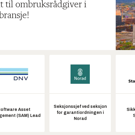
t til ombruksrådgiver i
bransje!
Seksjonssjef ved seksjon
oftware Asset
Sik
for garantiordningen i
ement (SAM) Lead
Norad