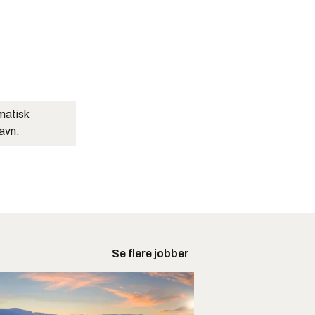
matisk
navn.
Se flere jobber