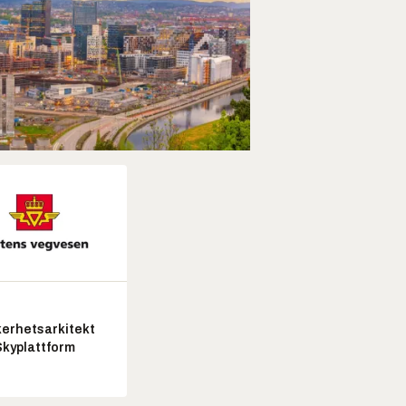
kerhetsarkitekt
Skyplattform