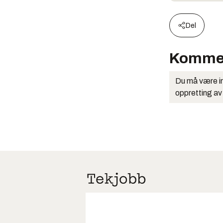
Del
Komme
Du må være in
oppretting av