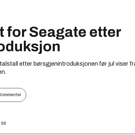
t for Seagate etter
roduksjon
alstall etter børsgjenintroduksjonen før jul viser 
en.
Kommenter
7:56