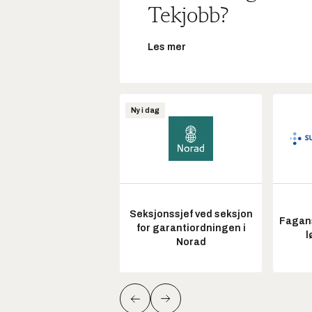
Tekjobb?
Les mer
Ny i dag
Seksjonssjef ved seksjon
Fagans
for garantiordningen i
l
Norad