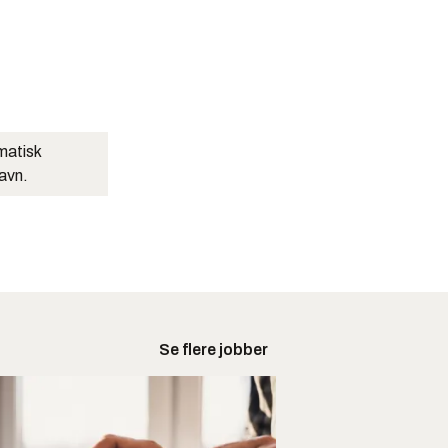
matisk
navn.
Se flere jobber