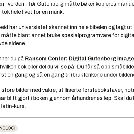
n i verden - før Gutenberg måtte bøker kopieres manuel
el tok hele livet for en munk.
rbeid har universistet skannet inn hele bibelen og lagt ut 
 måtte blant annet bruke spesialprogramvare for digital
yde sidene.
inner du på
Ransom Center: Digital Gutenberg Imag
 hvilken bok eller del du vil se på. Du får så opp småbil
rst en gang og så en gang til (bruk lenkene under bilden
 store bilder med vakre, stilliserte førstebokstaver, no
r blitt gjort i boken gjennom århundrenes løp. Skal du
 latin-kurs.
NOLOGI