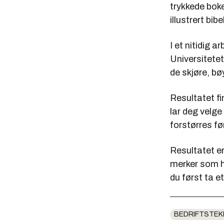
trykkede boke
illustrert bib
I et nitidig a
Universitetet
de skjøre, bø
Resultatet f
lar deg velge
forstørres fø
Resultatet er
merker som ha
du først ta et
BEDRIFTSTEK