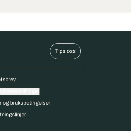
Tips oss
tsbrev
ykkeinnstillinger
r og bruksbetingelser
tningslinjer