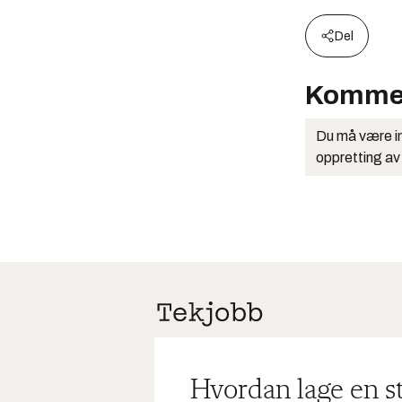
Del
Komme
Du må være in
oppretting av
Hvordan lage en s