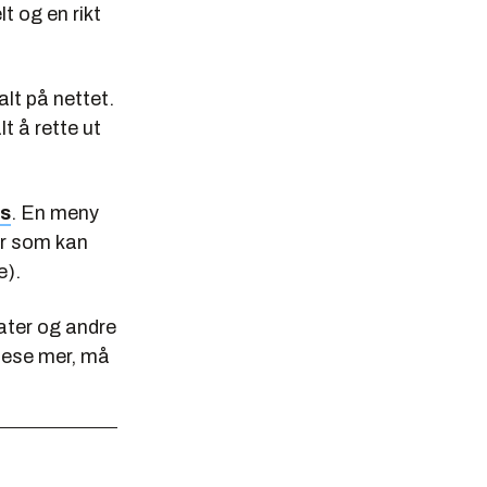
t og en rikt
alt på nettet.
t å rette ut
es
. En meny
der som kan
e).
tater og andre
 lese mer, må