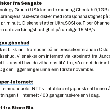
isker fra Seagate
nology Group i USA lanserte mandag Cheetah 9,1GB 
bransjens raskeste disker med rotasjonshastighet på
pr. minutt. Diskene støtter UltraSCSI og Fiber Channel
en datoverføringshastighet på utrolige 15 MB/s.
 gav gåsehud
kk et blikk inn i framtiden på en pressekonferanse i Oslo 
åsehud. Vi snakker om Internett via kabelnett fra Janc
t. Uansett hva de vil ha oss til å tro, så er det derimot
Og den ligger lenger unna enn første november.
per-Internett
 telemonopolet NTT vil etablere et japansk nett innen
nytningen til Internett 400 ganger raskere enn i dag.
tt fra Store Blå