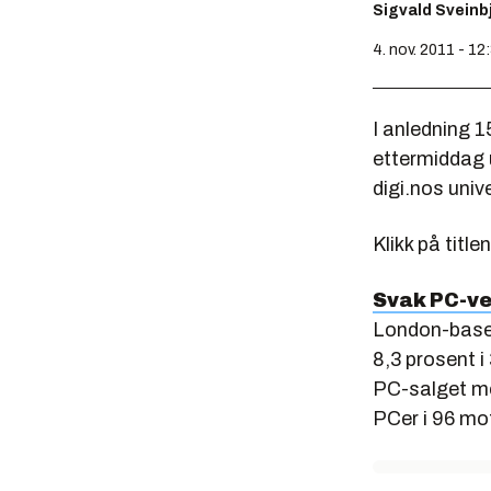
Sigvald Svein
4. nov. 2011 - 12
I anledning 15
ettermiddag u
digi.nos univ
Klikk på title
Svak PC-ve
London-baser
8,3 prosent i 
PC-salget med
PCer i 96 mot