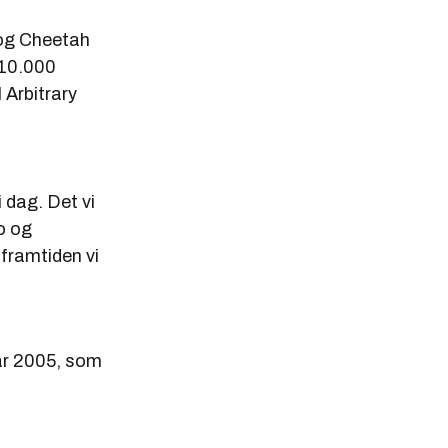
og Cheetah
 10.000
 Arbitrary
i dag. Det vi
o og
 framtiden vi
 år 2005, som