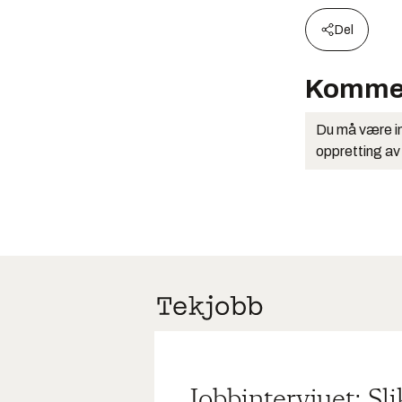
Del
Komme
Du må være in
oppretting av
Jobbintervjuet: Sl