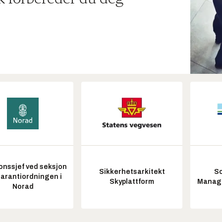
onssjef ved seksjon
Sikkerhetsarkitekt
So
garantiordningen i
Skyplattform
Manag
Norad