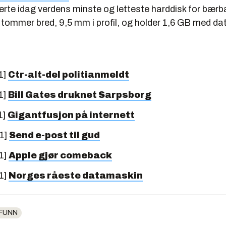
erte idag verdens minste og letteste harddisk for bærb
 tommer bred, 9,5 mm i profil, og holder 1,6 GB med da
1]
Ctr-alt-del politianmeldt
1]
Bill Gates druknet Sarpsborg
1]
Gigantfusjon på internett
1]
Send e-post til gud
1]
Apple gjør comeback
1]
Norges råeste datamaskin
FUNN