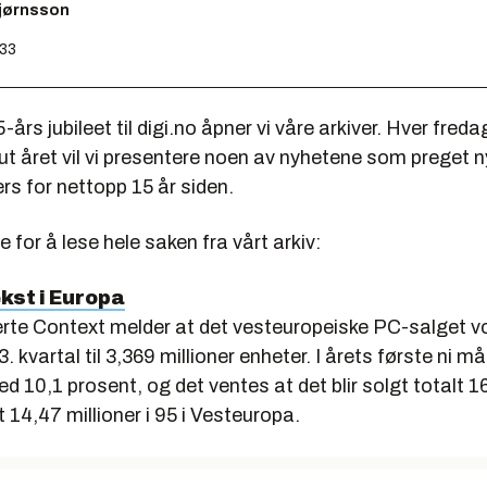
bjørnsson
:33
-års jubileet til digi.no åpner vi våre arkiver. Hver freda
t året vil vi presentere noen av nyhetene som preget ny
ers for nettopp 15 år siden.
ne for å lese hele saken fra vårt arkiv:
kst i Europa
te Context melder at det vesteuropeiske PC-salget 
3. kvartal til 3,369 millioner enheter. I årets første ni 
 10,1 prosent, og det ventes at det blir solgt totalt 16
 14,47 millioner i 95 i Vesteuropa.