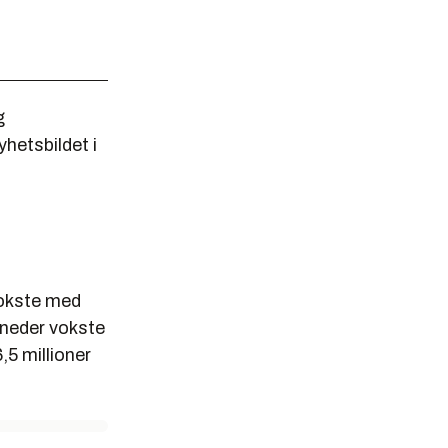
g
hetsbildet i
vokste med
måneder vokste
,5 millioner