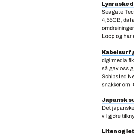
Lynraske d
Seagate Tec
4,55GB, data
omdreininger 
Loop og har 
Kabelsurf
digi:media fi
så gav oss g
Schibsted Net
snakker om. 
Japansk su
Det japanske
vil gjøre tilk
Liten og le