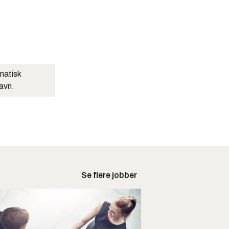
matisk
navn.
Se flere jobber