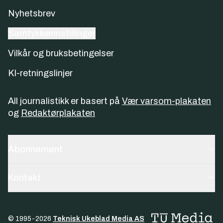
Nyhetsbrev
Samtykkeinnstillinger
Vilkår og bruksbetingelser
KI-retningslinjer
All journalistikk er basert på
Vær varsom-plakaten
og
Redaktørplakaten
Abonnement
Kontakt
© 1995-
2026
Teknisk Ukeblad Media AS