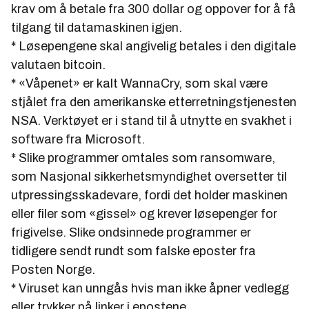
krav om å betale fra 300 dollar og oppover for å få
tilgang til datamaskinen igjen.
* Løsepengene skal angivelig betales i den digitale
valutaen bitcoin.
* «Våpenet» er kalt WannaCry, som skal være
stjålet fra den amerikanske etterretningstjenesten
NSA. Verktøyet er i stand til å utnytte en svakhet i
software
fra
Microsoft
.
* Slike programmer omtales som ransomware,
som Nasjonal sikkerhetsmyndighet oversetter til
utpressingsskadevare, fordi det holder maskinen
eller filer som «gissel» og krever løsepenger for
frigivelse. Slike ondsinnede programmer er
tidligere sendt rundt som falske eposter fra
Posten Norge.
* Viruset kan unngås hvis man ikke åpner vedlegg
eller trykker på linker i epostene