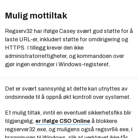
Mulig mottiltak
Regserv32 har ifølge Casey svært god støtte for å
laste URL-er, inkludert støtte for omdirigering og
HTTPS. I tillegg krever den ikke
administratorrettigheter, og kommandoen over
gjør ingen endringer i Windows-registeret.
Det er svært sannsynlig at dette kan utnyttes av
ondsinnede til å oppnå økt kontroll over systemet.
Et mulig tiltak, inntil en eventuell sikkerhetsfiks blir
tilgjengelig,
er ifølge CSO Online
å blokkere
regserver32.exe, og muligens også regsvr64.exe, i
brannmuren til Windows, slik at verktøyet ikke får