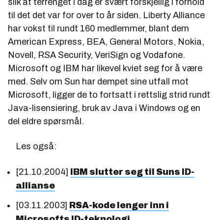
slik at terrenget i dag er svært forskjellig i forhold
til det det var for over to år siden. Liberty Alliance
har vokst til rundt 160 medlemmer, blant dem
American Express, BEA, General Motors, Nokia,
Novell, RSA Security, VeriSign og Vodafone.
Microsoft og IBM har likevel kviet seg for å være
med. Selv om Sun har dempet sine utfall mot
Microsoft, ligger de to fortsatt i rettslig strid rundt
Java-lisensiering, bruk av Java i Windows og en
del eldre spørsmål.
Les også:
[21.10.2004]
IBM slutter seg til Suns ID-
allianse
[03.11.2003]
RSA-kode lenger inn i
Microsofts ID-teknologi