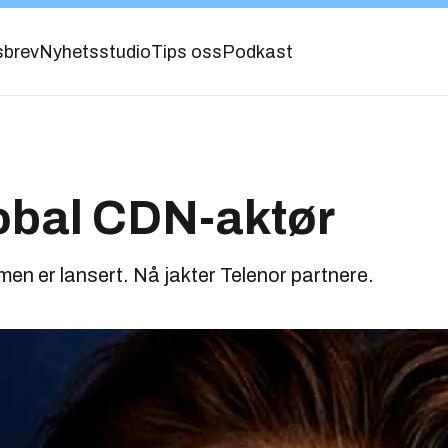
sbrev
Nyhetsstudio
Tips oss
Podkast
global CDN-aktør
men er lansert. Nå jakter Telenor partnere.