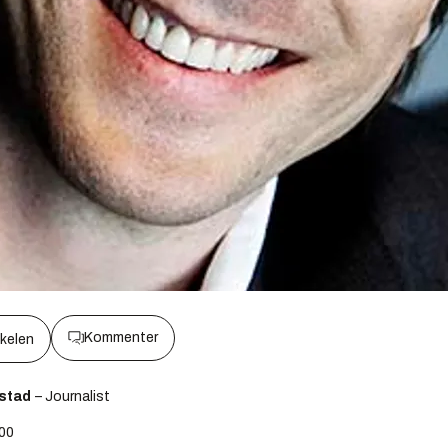
Kommenter
kkelen
fstad
– Journalist
:00