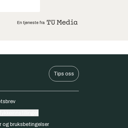
En tjeneste fra
Tips oss
tsbrev
ykkeinnstillinger
r og bruksbetingelser