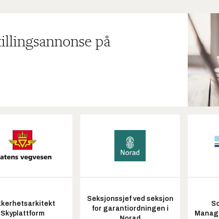
tillingsannonse på
Seksjonssjef ved seksjon
kkerhetsarkitekt
So
for garantiordningen i
Skyplattform
Manag
Norad