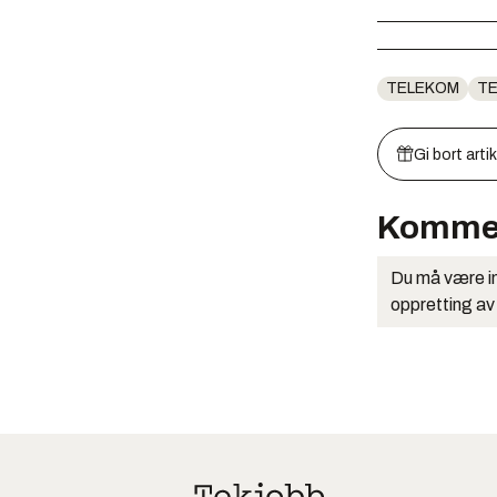
TELEKOM
TE
Gi bort arti
Komme
Du må være in
oppretting av