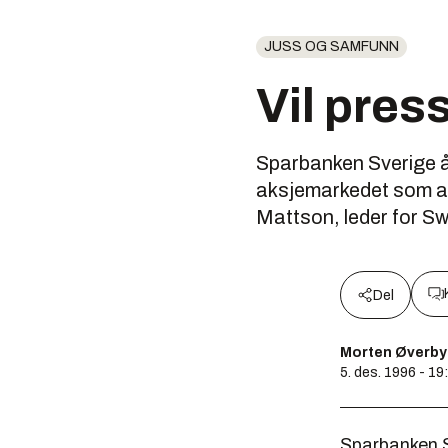
JUSS OG SAMFUNN
Vil pres
Sparbanken Sverige åp
aksjemarkedet som att
Mattson, leder for S
Del
Morten Øverby
5. des. 1996 - 19
Sparbanken S