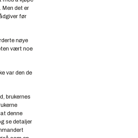
s. Men det er
ådgiver før
rderte nøye
heten vært noe
kke var den de
d, brukernes
rukerne
 at denne
og se detaljer
ommandert