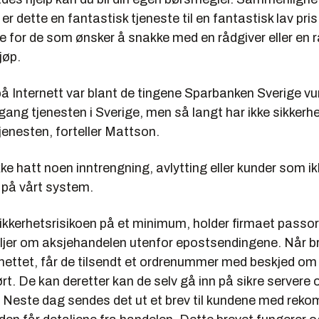
 er dette en fantastisk tjeneste til en fantastisk lav pri
e for de som ønsker å snakke med en rådgiver eller en r
jøp.
å Internett var blant de tingene Sparbanken Sverige vu
igang tjenesten i Sverige, men så langt har ikke sikker
jenesten, forteller Mattson.
 ikke hatt noen inntrengning, avlytting eller kunder som i
 på vårt system.
ikkerhetsrisikoen på et minimum, holder firmaet passor
ljer om aksjehandelen utenfor epostsendingene. Når b
 nettet, får de tilsendt et ordrenummer med beskjed om
ørt. De kan deretter kan de selv gå inn på sikre servere 
. Neste dag sendes det ut et brev til kundene med rek