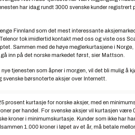
Tjenesten har idag rundt 3000 svenske kunder registrert 
e lenge Finnland som det mest interessante aksjemarked
. Telenor tok imidlertid kontakt med oss og viste oss S
ptet. Sammen med de høye meglerkurtasjene i Norge, 
å gå inn på det norske markedet først, sier Mattson.
ye tjenesten som åpner i morgen, vil det bli mulig å k
g svenske børsnoterte aksjer over Internett.
,25 prosent kurtasje for norske aksjer, med en minimum
oner per handel. For svenske aksjer vil kurtasjen være 
ke kroner i minimumskurtasje. Kunder som ikke har han
tilsammen 1.000 kroner i løpet av et år, må betale mel