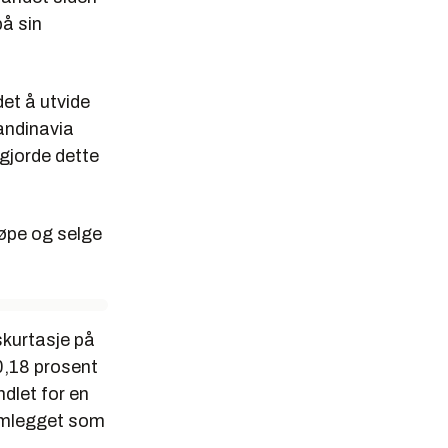
på sin
et å utvide
candinavia
gjorde dette
jøpe og selge
skurtasje på
0,18 prosent
dlet for en
lomlegget som