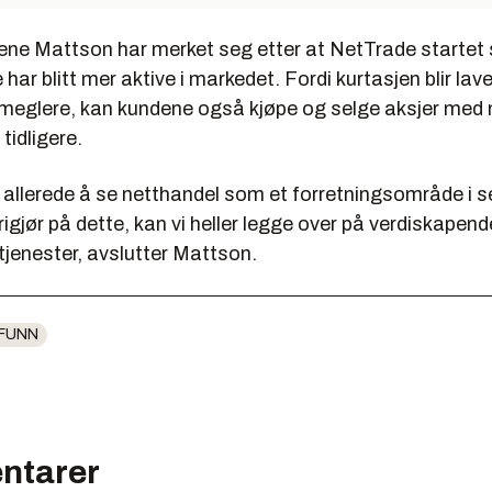
ene Mattson har merket seg etter at NetTrade startet s
 har blitt mer aktive i markedet. Fordi kurtasjen blir lav
e meglere, kan kundene også kjøpe og selge aksjer med
tidligere.
 allerede å se netthandel som et forretningsområde i s
frigjør på dette, kan vi heller legge over på verdiskapen
jenester, avslutter Mattson.
FUNN
ntarer