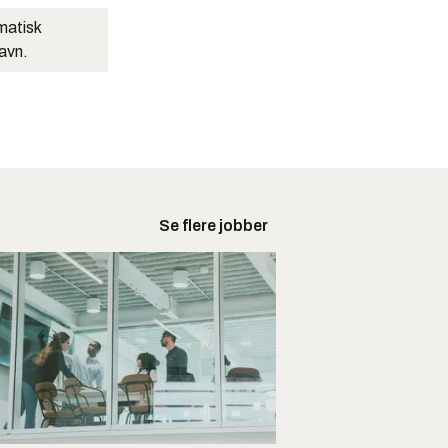
matisk
navn.
Se flere jobber