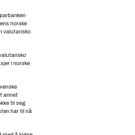
Sparbanken
ens norske
n valutarisko
valutarisko
sjer i norske
svenske
lt annet
kke til seg
ten har til nå
t med å kjøpe