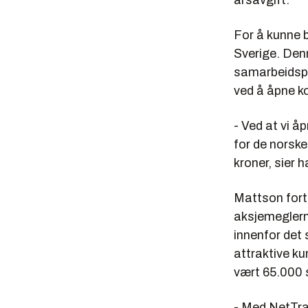
årsavgift.
For å kunne 
Sverige. De
samarbeidspar
ved å åpne k
- Ved at vi å
for de norske
kroner, sier h
Mattson forte
aksjemeglerm
innenfor det 
attraktive ku
vært 65.000 
- Med NetTra