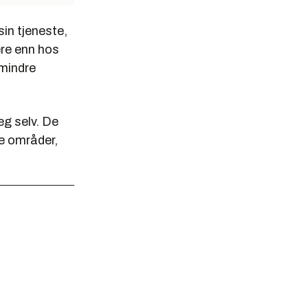
in tjeneste,
ere enn hos
 mindre
eg selv. De
de områder,