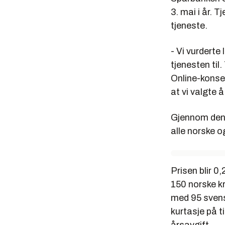
3. mai i år. 
tjeneste.
- Vi vurdert
tjenesten til
Online-konse
at vi valgte 
Gjennom den n
alle norske o
Prisen blir 0
150 norske kr
med 95 svens
kurtasje på 