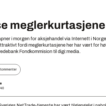
se meglerkurtasjene
ner i morgen for aksjehandel via Internett i Norge.
raktivt fordi meglerkurtasjene her har vært for hø
wedebank Fondkommision til digi:media.
Kommenter
e
:40
veriges NetTrade-tjeneste har vært tilgjengelig i nabo