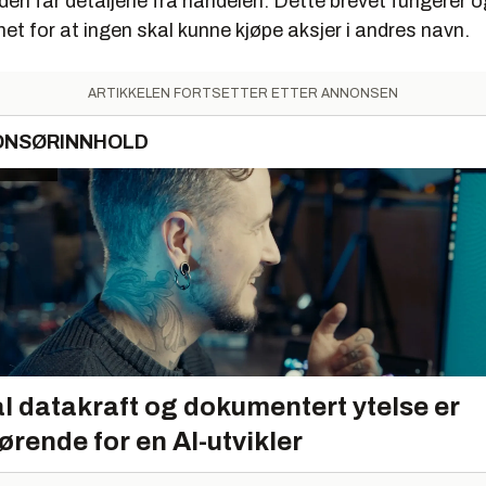
nden får detaljene fra handelen. Dette brevet fungerer
het for at ingen skal kunne kjøpe aksjer i andres navn.
ARTIKKELEN FORTSETTER ETTER ANNONSEN
ONSØRINNHOLD
l datakraft og dokumentert ytelse er
ørende for en AI-utvikler