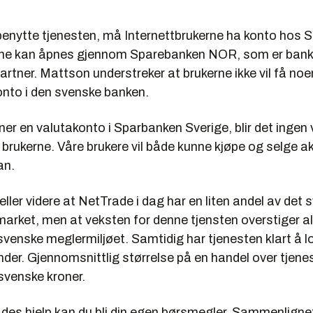
benytte tjenesten, må Internettbrukerne ha konto hos 
nne kan åpnes gjennom Sparebanken NOR, som er bank
tner. Mattson understreker at brukerne ikke vil få noe
onto i den svenske banken.
pner en valutakonto i Sparbanken Sverige, blir det ingen 
 brukerne. Våre brukere vil både kunne kjøpe og selge ak
an.
ller videre at NetTrade i dag har en liten andel av det 
arket, men at veksten for denne tjensten overstiger a
svenske meglermiljøet. Samtidig har tjenesten klart å lo
nder. Gjennomsnittlig størrelse på en handel over tjenes
svenske kroner.
des hjelp kan du bli din egen børsmegler. Sammenligne