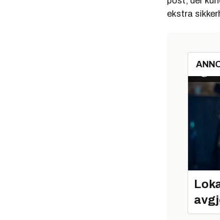
post, der ku
ekstra sikker
ANN
Loka
avgj