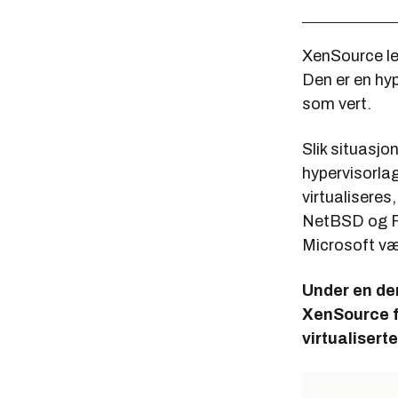
XenSource le
Den er en hyp
som vert.
Slik situasjo
hypervisorla
virtualiseres
NetBSD og Fr
Microsoft væ
Under en de
XenSource f
virtualiser