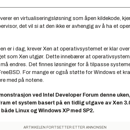
verer en virtualiseringsløsning som åpen kildekode, kj
ervisor, det vil si at den ikke er avhengig av å ha et op
nen er i dag, krever Xen at operativsystemet er klar over
get som Xen utgjør. Dette innebærer at operativsyste
, må endres. Det finnes løsninger for å tilpasse system
eeBSD. For mange er også støtte for Windows et kr
re med på notene.
monstrasjon ved Intel Developer Forum denne uken,
ram et system basert på en tidlig utgave av Xen 3.
te både Linux og Windows XP med SP2.
ARTIKKELEN FORTSETTER ETTER ANNONSEN