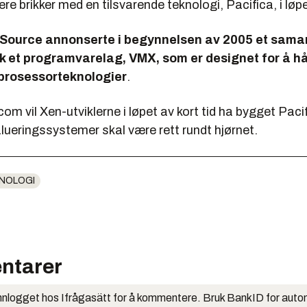
ere brikker med en tilsvarende teknologi, Pacifica, i løp
ource annonserte i begynnelsen av 2005 et samar
uk et programvarelag, VMX, som er designet for å h
 prosessorteknologier
.
com
vil Xen-utviklerne i løpet av kort tid ha bygget Paci
alueringssystemer skal være rett rundt hjørnet.
NOLOGI
ntarer
nlogget hos Ifrågasätt for å kommentere. Bruk BankID for auto