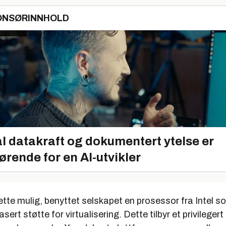
ONSØRINNHOLD
l datakraft og dokumentert ytelse er
ørende for en AI-utvikler
ette mulig, benyttet selskapet en prosessor fra Intel s
ert støtte for virtualisering. Dette tilbyr et privilegert