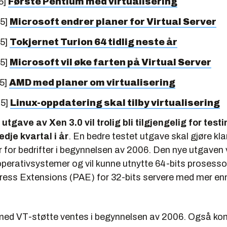
5]
Første Pentium med virtualisering
05]
Microsoft endrer planer for Virtual Server
05]
Tokjernet Turion 64 tidlig neste år
05]
Microsoft vil øke farten på Virtual Server
5]
AMD med planer om virtualisering
05]
Linux-oppdatering skal tilby virtualisering
utgave av Xen 3.0 vil trolig bli tilgjengelig for test
edje kvartal i år
. En bedre testet utgave skal gjøre klar
r for bedrifter i begynnelsen av 2006. Den nye utgaven v
erativsystemer og vil kunne utnytte 64-bits prosesso
ress Extensions (PAE) for 32-bits servere med mer en
r med VT-støtte ventes i begynnelsen av 2006. Også ko