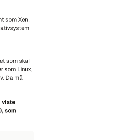
ent som Xen.
erativsystem
met som skal
er som Linux,
av. Da må
 viste
0, som