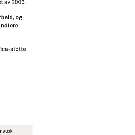
et av 2006.
beid, og
åndtere
fica-støtte
matisk