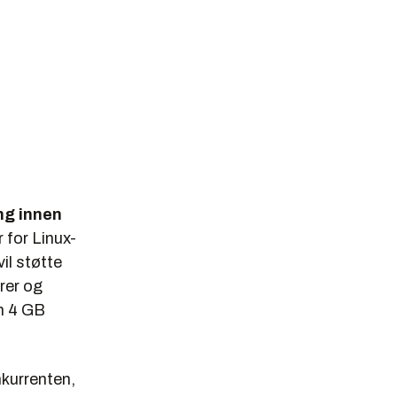
ing innen
 for Linux-
il støtte
rer og
n 4 GB
nkurrenten,