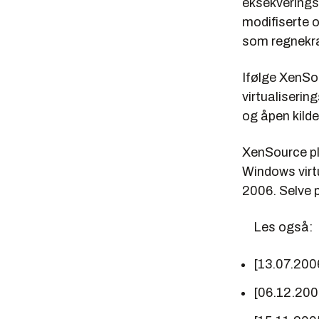
eksekverings
modifiserte o
som regnekra
Ifølge XenSo
virtualiserin
og åpen kild
XenSource pl
Windows virtu
2006. Selve p
Les også:
[13.07.200
[06.12.200