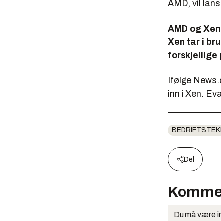
AMD, vil lans
AMD og XenS
Xen tar i br
forskjellige
Ifølge
News.
inn i Xen. Ev
BEDRIFTSTEK
Del
Komme
Du må være in