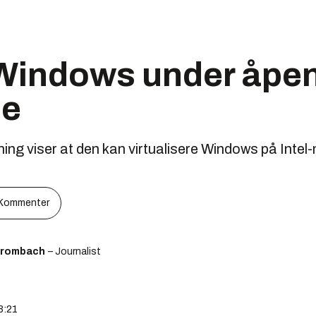
l Windows under åpe
de
ing viser at den kan virtualisere Windows på Intel
Kommenter
Brombach
– Journalist
8:21