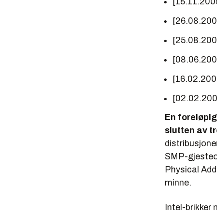
[15.11.200
[26.08.20
[25.08.20
[08.06.20
[16.02.200
[02.02.20
En foreløpig 
slutten av tr
distribusjone
SMP-gjesteop
Physical Add
minne.
Intel-brikke