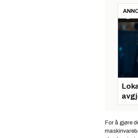
ANN
Loka
avgj
For å gjøre d
maskinvarebas