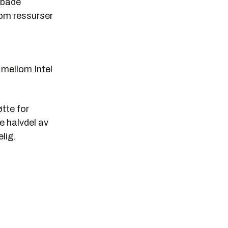
 både
 om ressurser
 mellom Intel
tte for
e halvdel av
lig.