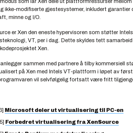
modus som lar Xen dele ut plattformressurser mellom
g ikke-modifiserte gjestesystemer, inkludert garantier
ft, minne og I/O.
urce er Xen den eneste hypervisoren som støtter Intels
gsteknologi, VT, per i dag. Dette skyldes tett samarbeid
ekodeprosjektet Xen.
anlegger sammen med partnere å tilby kommersiell stø
alisert på Xen med Intels VT-plattform i løpet av først
rogramvaren vil selvfølgelig fortsatt være fritt tilgjenge
6]
Microsoft deler ut virtualisering til PC-en
5]
Forbedret virtualisering fra XenSource