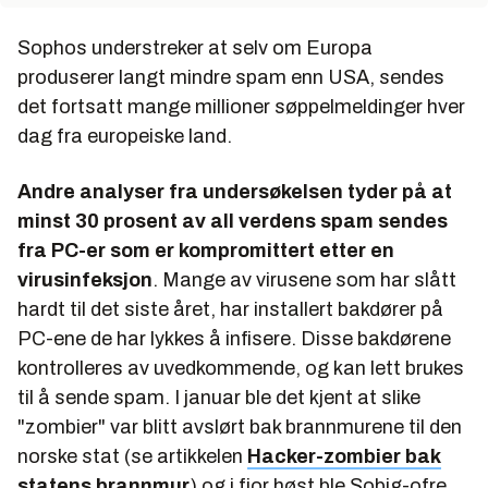
Sophos understreker at selv om Europa
produserer langt mindre spam enn USA, sendes
det fortsatt mange millioner søppelmeldinger hver
dag fra europeiske land.
Andre analyser fra undersøkelsen tyder på at
minst 30 prosent av all verdens spam sendes
fra PC-er som er kompromittert etter en
virusinfeksjon
. Mange av virusene som har slått
hardt til det siste året, har installert bakdører på
PC-ene de har lykkes å infisere. Disse bakdørene
kontrolleres av uvedkommende, og kan lett brukes
til å sende spam. I januar ble det kjent at slike
"zombier" var blitt avslørt bak brannmurene til den
norske stat (se artikkelen
Hacker-zombier bak
statens brannmur
) og i fjor høst ble Sobig-ofre