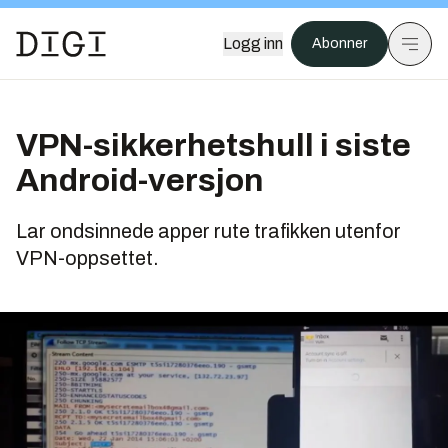
Logg inn
Abonner
VPN-sikkerhetshull i siste
Android-versjon
Lar ondsinnede apper rute trafikken utenfor
VPN-oppsettet.