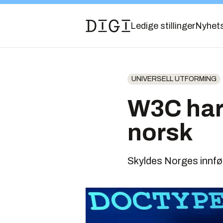
Ledige stillinger
Nyhet
UNIVERSELL UTFORMING
W3C har 
norsk
Skyldes Norges innfør