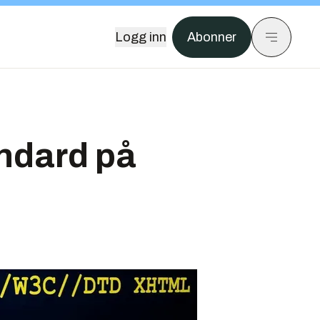
Logg inn
Abonner
andard på