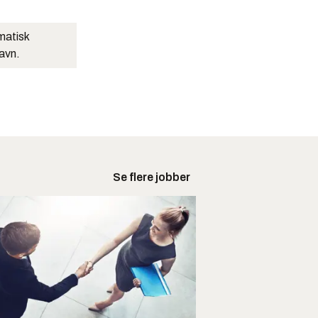
matisk
navn.
Se flere jobber