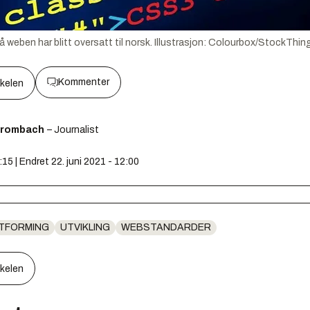
weben har blitt oversatt til norsk.
Illustrasjon:
Colourbox/StockThings
Kommenter
kkelen
Brombach
– Journalist
:15 | Endret 22. juni 2021 - 12:00
UTFORMING
UTVIKLING
WEBSTANDARDER
kkelen