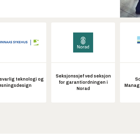
Seksjonssjef ved seksjon
varlig teknologi og
So
for garantiordningen i
øsningsdesign
Manag
Norad