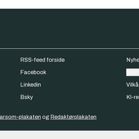
RSS-feed forside
Nyhe
Facebook
Samt
Linkedin
Vilkå
Bsky
KI-re
varsom-plakaten
og
Redaktørplakaten