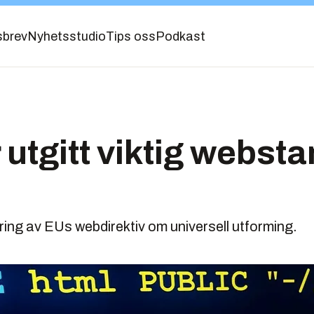
sbrev
Nyhetsstudio
Tips oss
Podkast
utgitt viktig webst
ing av EUs webdirektiv om universell utforming.