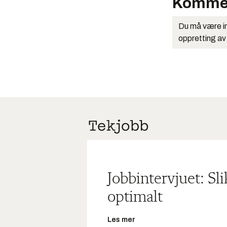
Komme
Du må være in
oppretting av
Jobbintervjuet: Sl
optimalt
Les mer