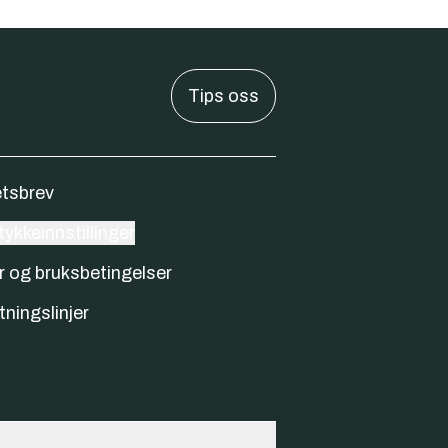
Tips oss
tsbrev
ykkeinnstillinger
r og bruksbetingelser
tningslinjer