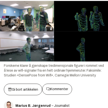
Forskerne klarer å gjenskape tredimensjonale figurer i rommet ved
å lese av wifi-signaler fra en helt ordinær hjemmeruter.
Faksimile:
Studien «DensePose from Wifi», Carnegie Mellon University
Kommenter
Gi bort artikkelen
Marius B. Jørgenrud
– Journalist