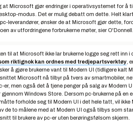
g at Microsoft gjør endringer i operativsystemet for å ti
desktop-modus. Det er mulig debatt om dette. Helt klart
c-leverandører, ønsker de at Microsoft gjør dette, ford
oen av utfordringene forbrukerne møter, sier O'Donnell
n til at Microsoft ikke lar brukerne logge seg rett inn i
som riktignok kan ordnes med tredjepartsverktøy
, e
ker å gjøre brukerne vant til Modern UI (tidligere kalt 
nittet Microsoft nå tilbyr på tvers av smartmobiler, ne
pc-er, men også det å tjene penger på salg av Modern U
r gjennom Windows Store. Dersom pc-brukerne på en e
åtte forholde seg til Modern UI i det hele tatt, vil ikke
v de to målene med at Modern UI også tilbys som sta
nitt til brukere av pc-er uten berøringsfølsom skjerm.