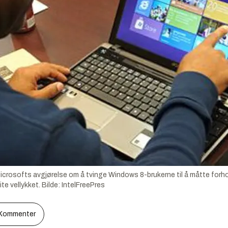
crosofts avgjørelse om å tvinge Windows 8-brukerne til å måtte forho
te vellykket.
Bilde:
IntelFreePres
Kommenter