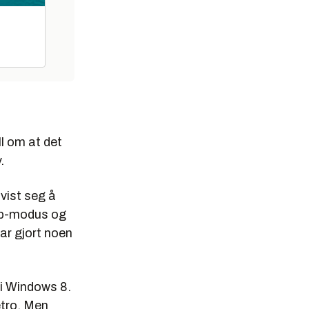
l om at det
.
 vist seg å
top-modus og
ar gjort noen
 i Windows 8.
etro. Men