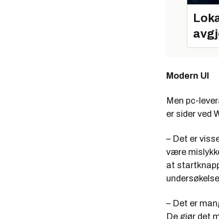
Loka
avgj
Modern UI
Men pc-lever
er sider ved 
– Det er viss
være mislykke
at startknapp
undersøkelser
– Det er man
De gjør det m