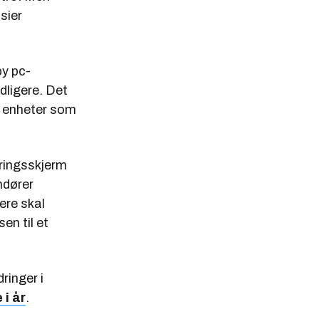
sier
by pc-
dligere. Det
– enheter som
øringsskjerm
ndører
gere skal
en til et
ringer i
 i år
.