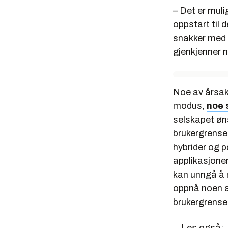
– Det er muli
oppstart til 
snakker med p
gjenkjenner n
Noe av årsake
modus,
noe 
selskapet øns
brukergrenses
hybrider og 
applikasjone
kan unngå å m
oppnå noen a
brukergrenses