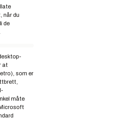
llate
, når du
i de
.
 desktop-
r at
Metro), som er
ttbrett,
I-
nkel måte
 Microsoft
ndard