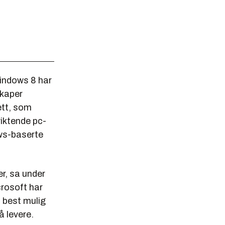
Windows 8 har
skaper
ett, som
iktende pc-
ows-baserte
r, sa under
rosoft har
 best mulig
å levere.