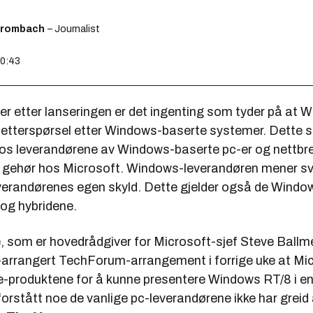
Brombach
– Journalist
10:43
r etter lanseringen er det ingenting som tyder på at 
kt etterspørsel etter Windows-baserte systemer. Dette 
hos leverandørene av Windows-baserte pc-er og nettbr
får gehør hos Microsoft. Windows-leverandøren mener sv
everandørenes egen skyld. Dette gjelder også de Wind
 og hybridene.
, som er hovedrådgiver for Microsoft-sjef Steve Ballme
-arrangert TechForum-arrangement i forrige uke at Mic
e-produktene for å kunne presentere Windows RT/8 i en
orstått noe de vanlige pc-leverandørene ikke har greid 