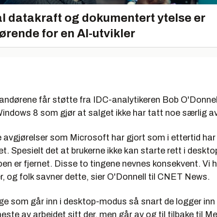
l datakraft og dokumentert ytelse er
ørende for en AI-utvikler
andørene får støtte fra IDC-analytikeren Bob O'Donnel
Windows 8 som gjør at salget ikke har tatt noe særlig av
e avgjørelser som Microsoft har gjort som i ettertid har
t. Spesielt det at brukerne ikke kan starte rett i desk
en er fjernet. Disse to tingene nevnes konsekvent. Vi h
, og folk savner dette, sier O'Donnell til CNET News.
ge som går inn i desktop-modus så snart de logger inn
este av arbeidet sitt der, men går av og til tilbake til M