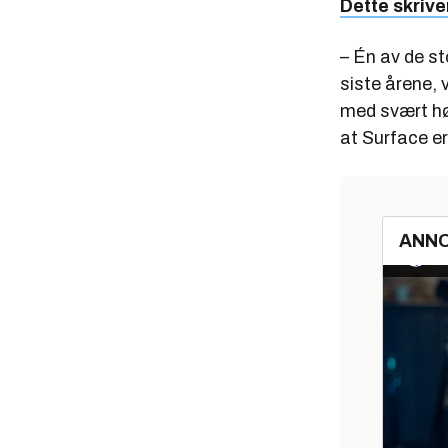
Dette skriv
– Én av de s
siste årene, 
med svært hø
at Surface e
ANN