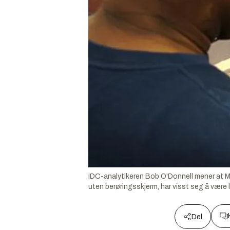
IDC-analytikeren Bob O'Donnell mener at Mi
uten berøringsskjerm, har visst seg å være li
Del