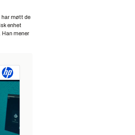
] har møtt de
sisk enhet
e. Han mener