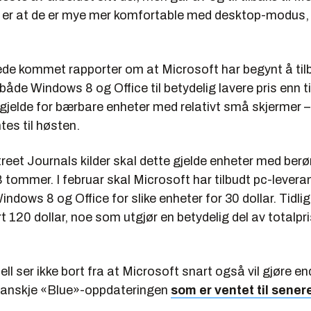
 er at de er mye mer komfortable med desktop-modus, 
rede kommet rapporter om at Microsoft har begynt å til
både Windows 8 og Office til betydelig lavere pris enn ti
 gjelde for bærbare enheter med relativt små skjermer 
tes til høsten.
treet Journals kilder skal dette gjelde enheter med ber
 tommer. I februar skal Microsoft har tilbudt pc-levera
Windows 8 og Office for slike enheter for 30 dollar. Tidli
t 120 dollar, noe som utgjør en betydelig del av totalpris
l ser ikke bort fra at Microsoft snart også vil gjøre end
kanskje «Blue»-oppdateringen
som er ventet til senere