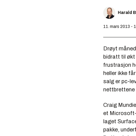
Harald 
11. mars 2013 - 
Drøyt månede
bidratt til ø
frustrasjon 
heller ikke 
salg er pc-l
nettbrettene
Craig Mundie
et Microsoft
laget Surfac
pakke, underf