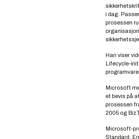
sikkerhetskr
i dag. Passer
prosessen ru
organisasjon 
sikkerhetssje
Han viser vi
Lifecycle-ini
programvarek
Microsoft men
et bevis på 
prosessen fra
2005 og BizT
Microsoft-pr
Standard, En