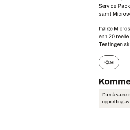
Service Pack
samt Microso
Ifølge Micro
enn 20 reelle
Testingen sk
Del
Komme
Du må være in
oppretting av