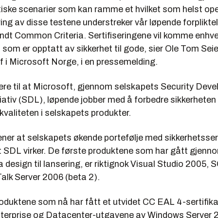
itiske scenarier som kan ramme et hvilket som helst o
ing av disse testene understreker vår løpende forpliktels
ndt Common Criteria. Sertifiseringene vil komme enhve
som er opptatt av sikkerhet til gode, sier Ole Tom Sei
f i Microsoft Norge, i en pressemelding.
dere til at Microsoft, gjennom selskapets Security Dev
tiativ (SDL), løpende jobber med å forbedre sikkerheten
valiteten i selskapets produkter.
er at selskapets økende portefølje med sikkerhetssert
at SDL virker. De første produktene som har gått gjenn
 design til lansering, er riktignok Visual Studio 2005, 
alk Server 2006 (beta 2).
oduktene som nå har fått et utvidet CC EAL 4-sertifika
terprise og Datacenter-utgavene av Windows Server