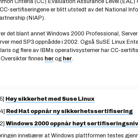
ommon Criteria (CC) Evaluation Assurance Level (EAL) 
. CC-sertifiseringene er blitt utstedt av det National In
rtnership (NIAP).
arer det blant annet Windows 2000 Professional, Server
ver med SP3 oppnådde i 2002. Også SuSE Linux Enter
laris og flere av IBMs operativsystemer har CC-sertifi
Oversikter finnes
her
og
her
.
5]
Høy sikkerhet med Suse Linux
04]
Red Hat oppnår ny sikkerhetssertifisering
02]
Windows 2000 oppnår høyt sertifiseringsni
seringen innebærer at Windows plattformen testes gjen