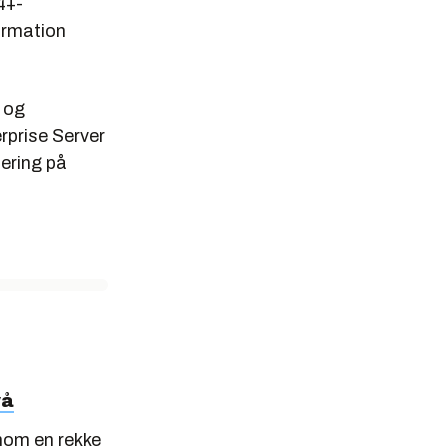
4+-
formation
 og
prise Server
sering på
vå
nom en rekke