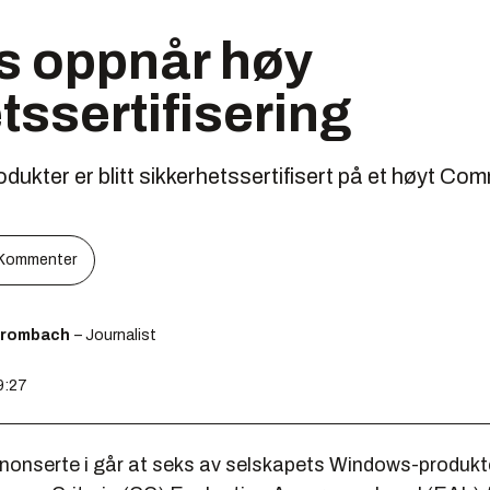
 oppnår høy
tssertifisering
ukter er blitt sikkerhetssertifisert på et høyt Com
Kommenter
Brombach
– Journalist
9:27
nonserte i går at seks av selskapets Windows-produkter