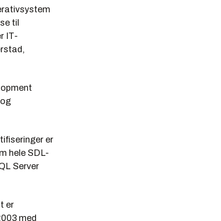
perativsystem
e til
r IT-
erstad,
elopment
 og
ifiseringer er
om hele SDL-
SQL Server
t er
 2003 med