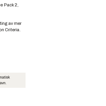
e Pack 2,
ting av mer
n Criteria.
matisk
navn.