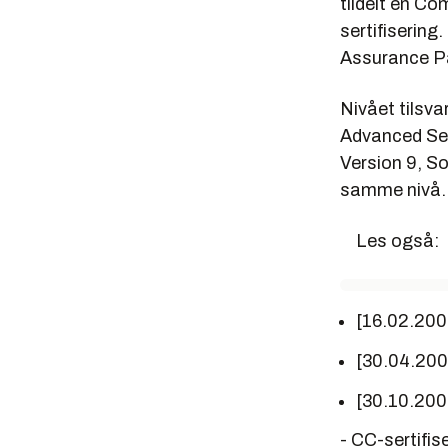
tildelt en C
sertifisering
Assurance Pa
Nivået tilsv
Advanced Ser
Version 9, So
samme nivå. 
Les også:
[16.02.200
[30.04.20
[30.10.20
- CC-sertifi