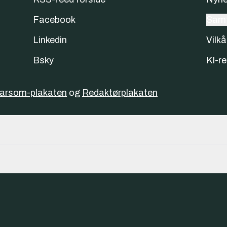
Facebook
Samt
Linkedin
Vilkå
Bsky
KI-re
varsom-plakaten
og
Redaktørplakaten