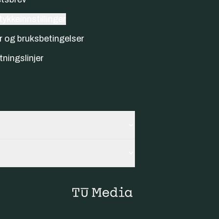
ykkeinnstillinger
r og bruksbetingelser
tningslinjer