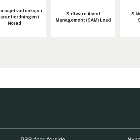
onssjef ved seksjon
Software Asset
Sik
garantiordningen i
Management (SAM) Lead
Norad
RSS-feed forside
Nyhe