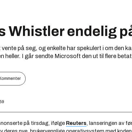
 Whistler endelig p
t vente på seg, og enkelte har spekulert i om den ka
 heller. I går sendte Microsoft den ut til flere beta
Kommenter
:59
nonserte på tirsdag, ifølge
Reuters
, lanseringen av fø
av deres nye, brukervennlige operativsystem med kode