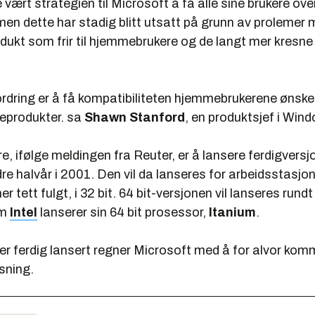
 vært strategien til Microsoft å få alle sine brukere ov
en dette har stadig blitt utsatt på grunn av prolemer 
odukt som frir til hjemmebrukere og de langt mer kresne
ordring er å få kompatibiliteten hjemmebrukerene ønske
eprodukter. sa
Shawn Stanford
, en produktsjef i Win
e, ifølge meldingen fra Reuter, er å lansere ferdigvers
dre halvår i 2001. Den vil da lanseres for arbeidsstasjo
er tett fulgt, i 32 bit. 64 bit-versjonen vil lanseres ru
om
Intel
lanserer sin 64 bit prosessor,
Itanium
.
 er ferdig lansert regner Microsoft med å for alvor ko
sning.