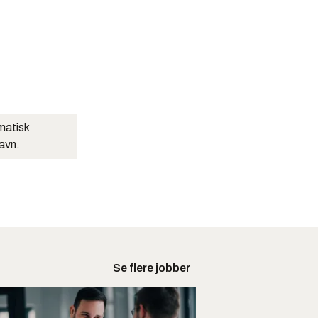
matisk
navn.
Se flere jobber