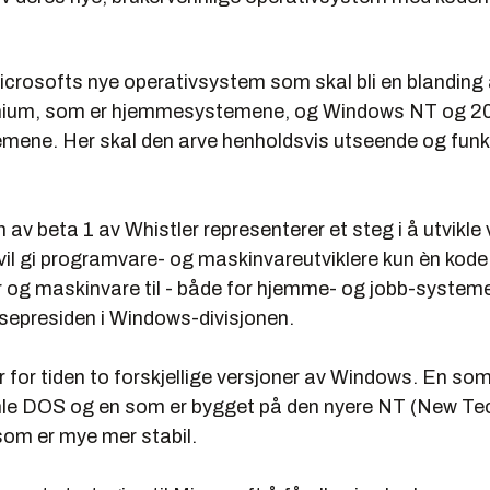
Microsofts nye operativsystem som skal bli en blandin
nnium, som er hjemmesystemene, og Windows NT og 2
emene. Her skal den arve henholdsvis utseende og funks
 av beta 1 av Whistler representerer et steg i å utvikle 
il gi programvare- og maskinvareutviklere kun èn kode 
r og maskinvare til - både for hjemme- og jobb-systeme
visepresiden i Windows-divisjonen.
 for tiden to forskjellige versjoner av Windows. En so
le DOS og en som er bygget på den nyere NT (New Te
som er mye mer stabil.