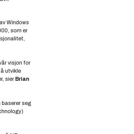
g av Windows
000, som er
jonalitet,
vår visjon for
å utvikle
r, sier
Brian
m baserer seg
chnology)