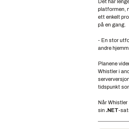
Det har lenge
platformen, m
ett enkelt pr
på en gang.
- En stor utf
andre hjemm
Planene vider
Whistler i an
serverversjon
tidspunkt s
Når Whistler
sin
.NET
-sat