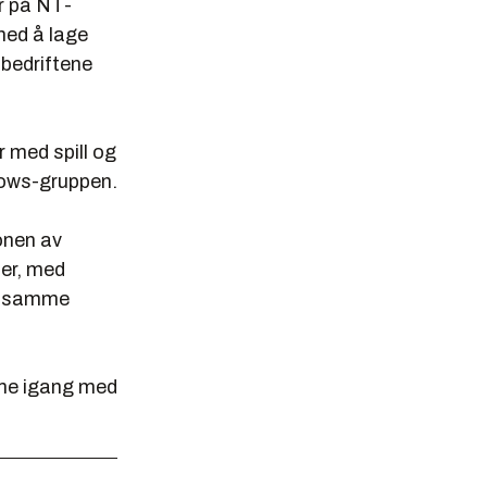
er på NT-
med å lage
 bedriftene
r med spill og
dows-gruppen.
jonen av
ner, med
ndt samme
mme igang med