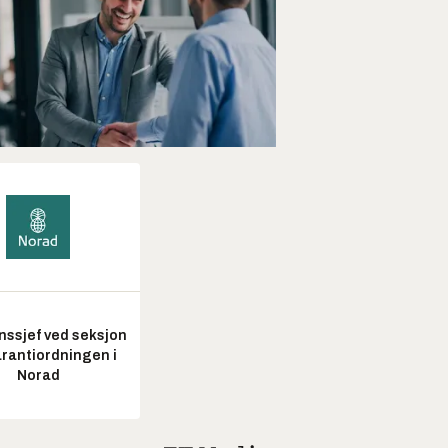
nssjef ved seksjon
arantiordningen i
Norad