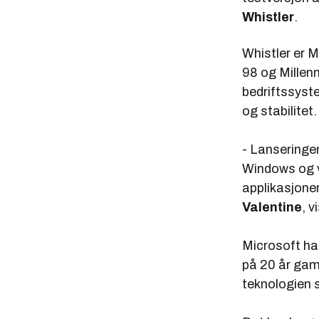
Whistler
.
Whistler er 
98 og Mille
bedriftssyst
og stabilitet.
- Lanseringen
Windows og v
applikasjone
Valentine
, 
Microsoft har
på 20 år gam
teknologien 