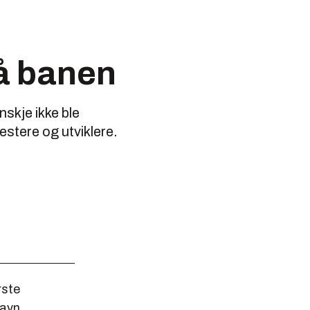
å banen
nskje ikke ble
testere og utviklere.
rste
navn