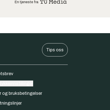
En tjeneste fra
Tips oss
tsbrev
ykkeinnstillinger
r og bruksbetingelser
tningslinjer