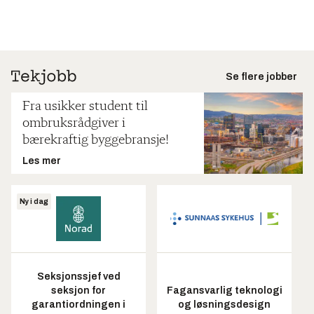
Se flere jobber
Fra usikker student til
ombruksrådgiver i
bærekraftig byggebransje!
Les mer
Ny i dag
Seksjonssjef ved
seksjon for
Fagansvarlig teknologi
garantiordningen i
og løsningsdesign