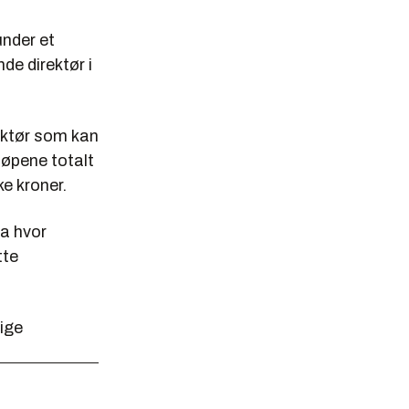
under et
de direktør i
aktør som kan
jøpene totalt
e kroner.
a hvor
tte
rige