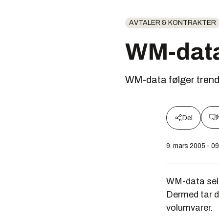
AVTALER & KONTRAKTER
WM-data 
WM-data følger trend
Del
9. mars 2005 - 0
WM-data selg
Dermed tar de
volumvarer.