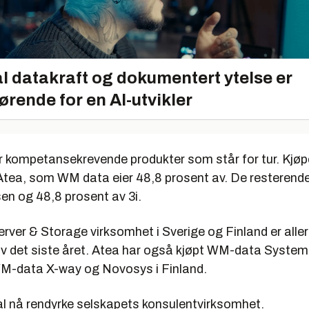
l datakraft og dokumentert ytelse er
ørende for en AI-utvikler
r kompetansekrevende produkter som står for tur. Kjøp
tea, som WM data eier 48,8 prosent av. De resterend
sen og 48,8 prosent av 3i.
er & Storage virksomhet i Sverige og Finland er allere
 av det siste året. Atea har også kjøpt WM-data System
M-data X-way og Novosys i Finland.
 nå rendyrke selskapets konsulentvirksomhet.