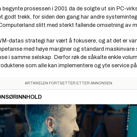
begynte prosessen i 2001 da de solgte ut sin PC-vir
et godt trekk, for siden den gang har andre systeminte
omputerland slitt med sterkt fallende omsetning av m
M-datas strategi har vært å fokusere, og at det er van
mpetanse med høye marginer og standard maskinvare 
nse i samme selskap. Derfor røk de såkalte enkle vol
 produktene som alle kan implementere og yte service på
ARTIKKELEN FORTSETTER ETTER ANNONSEN
ONSØRINNHOLD