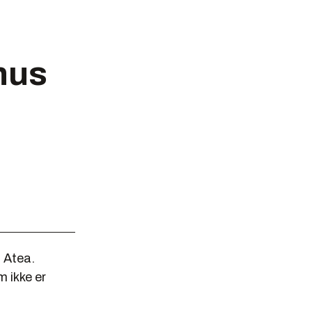
hus
 Atea.
m ikke er