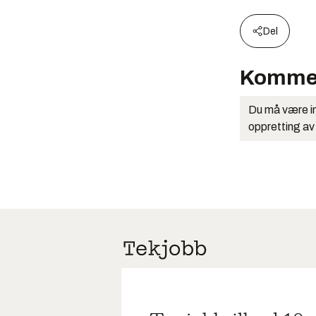
Del
Komme
Du må være in
oppretting av