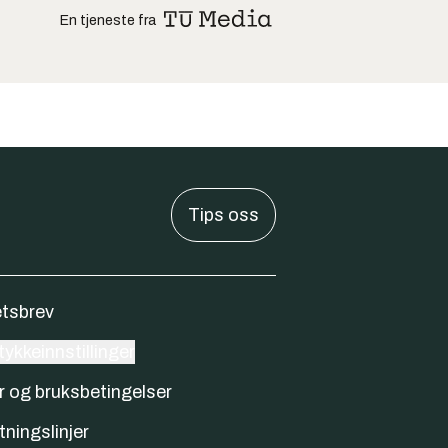
En tjeneste fra
Tips oss
tsbrev
ykkeinnstillinger
r og bruksbetingelser
tningslinjer