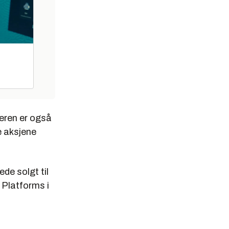
eren er også
e aksjene
de solgt til
 Platforms i