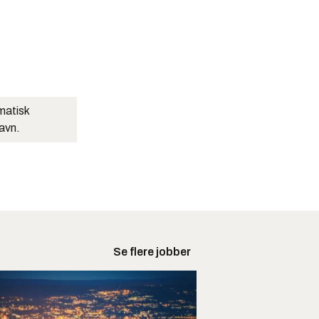
matisk
navn.
Se flere jobber