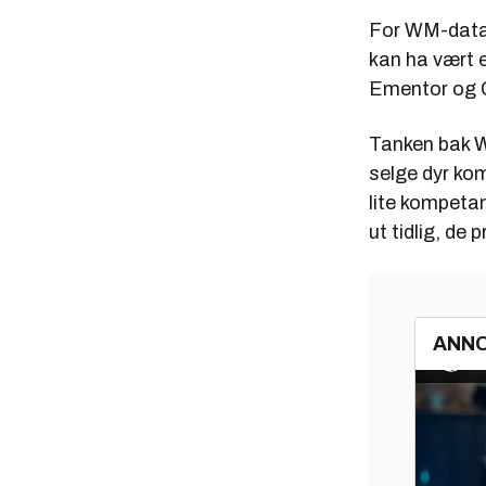
For WM-data 
kan ha vært 
Ementor og C
Tanken bak W
selge dyr ko
lite kompeta
ut tidlig, de
ANN