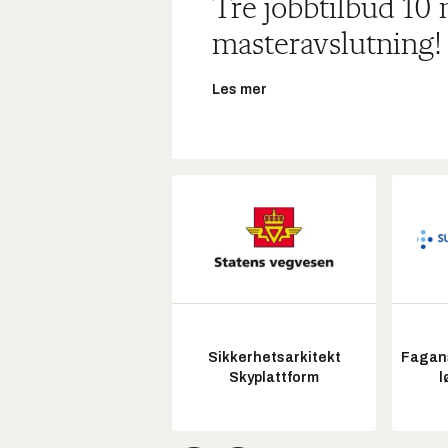
Tre jobbtilbud 10
masteravslutning!
Les mer
Sikkerhetsarkitekt
Fagans
Skyplattform
l