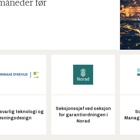
 måneder før
Seksjonssjef ved seksjon
varlig teknologi og
So
for garantiordningen i
øsningsdesign
Manag
Norad