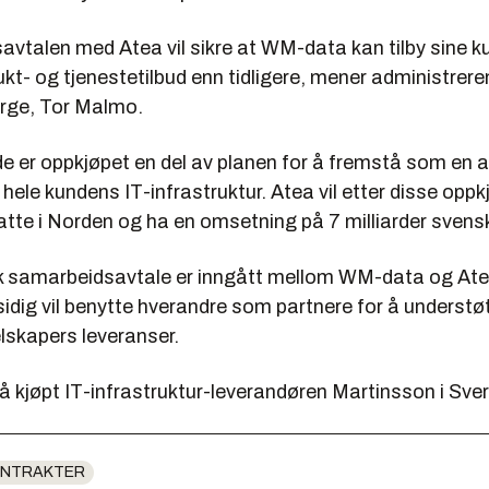
avtalen med Atea vil sikre at WM-data kan tilby sine k
kt- og tjenestetilbud enn tidligere, mener administreren
ge, Tor Malmo.
de er oppkjøpet en del av planen for å fremstå som en 
 hele kundens IT-infrastruktur. Atea vil etter disse oppk
atte i Norden og ha en omsetning på 7 milliarder svensk
k samarbeidsavtale er inngått mellom WM-data og Ate
idig vil benytte hverandre som partnere for å understø
lskapers leveranser.
 kjøpt IT-infrastruktur-leverandøren Martinsson i Sve
ONTRAKTER