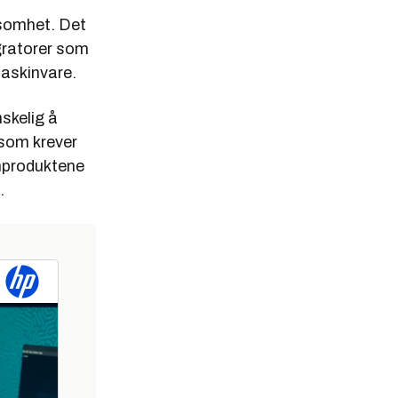
ksomhet. Det
gratorer som
askinvare.
skelig å
som krever
umproduktene
.