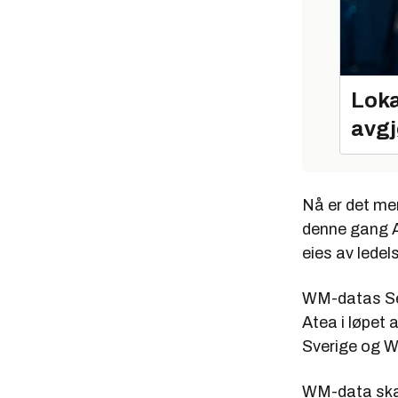
Loka
avgj
Nå er det me
denne gang A
eies av ledel
WM-datas Serv
Atea i løpet
Sverige og W
WM-data skal