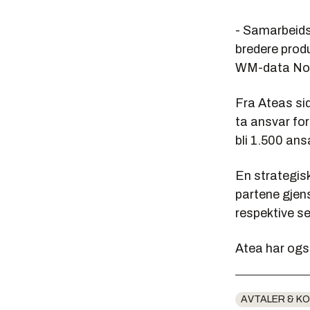
- Samarbeids
bredere produ
WM-data Nor
Fra Ateas si
ta ansvar for
bli 1.500 ans
En strategis
partene gjens
respektive se
Atea har også
AVTALER & K