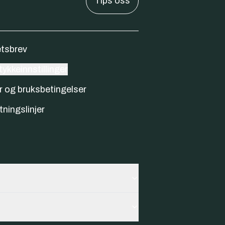
Tips oss
tsbrev
ykkeinnstillinger
r og bruksbetingelser
tningslinjer