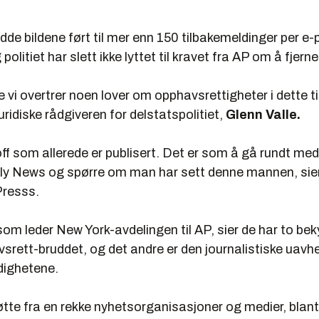
de bildene ført til mer enn 150 tilbakemeldinger per e-p
politiet har slett ikke lyttet til kravet fra AP om å fjerne
e vi overtrer noen lover om opphavsrettigheter i dette til
uridiske rådgiveren for delstatspolitiet,
Glenn Valle.
off som allerede er publisert. Det er som å gå rundt med
ly News og spørre om man har sett denne mannen, sier V
Presss
.
 som leder New York-avdelingen til AP, sier de har to be
vsrett-bruddet, og det andre er den journalistiske uav
dighetene.
øtte fra en rekke nyhetsorganisasjoner og medier, blan