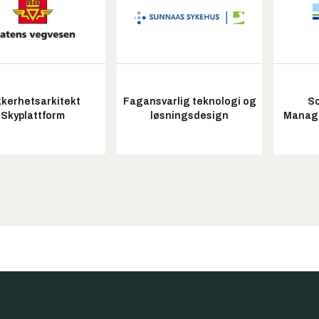
kkerhetsarkitekt
Fagansvarlig teknologi og
So
Skyplattform
løsningsdesign
Manag