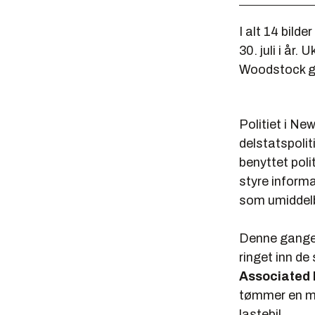
I alt 14 bilde
30. juli i år
Woodstock gåt
Politiet i N
delstatspolit
benyttet pol
styre informa
som umiddelb
Denne gangen 
ringet inn de
Associated 
tømmer en min
lastebil.