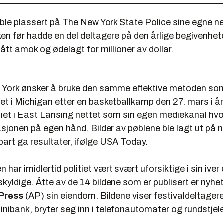
r ble plassert på
The New York State Police
sine egne ne
. Uken før hadde en del deltagere på den årlige begivenhet
t amok og ødelagt for millioner av dollar.
ew York ønsker å bruke den samme effektive metoden so
iet i Michigan etter en basketballkamp den 27. mars i å
itiet i East Lansing nettet som sin egen mediekanal hv
sjonen på egen hånd. Bilder av pøblene ble lagt ut på n
art ga resultater, ifølge
USA Today.
har imidlertid politiet vært svært uforsiktige i sin iver 
 skyldige. Åtte av de 14 bildene som er publisert er nyh
Press
(AP) sin eiendom. Bildene viser festivaldeltage
ibank, bryter seg inn i telefonautomater og rundstjele