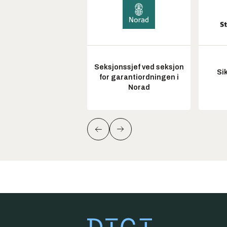
Seksjonssjef ved seksjon
Si
for garantiordningen i
Norad