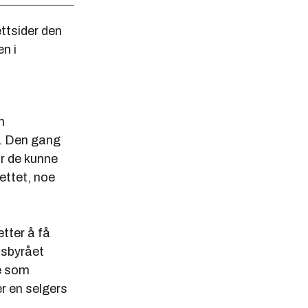
ttsider den
en i
m
r. Den gang
or de kunne
ettet, noe
etter å få
etsbyrået
re som
r en selgers