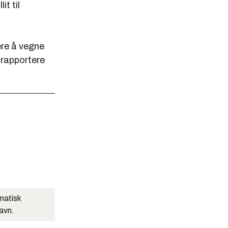
it til
ere å vegne
 rapportere
matisk
navn.