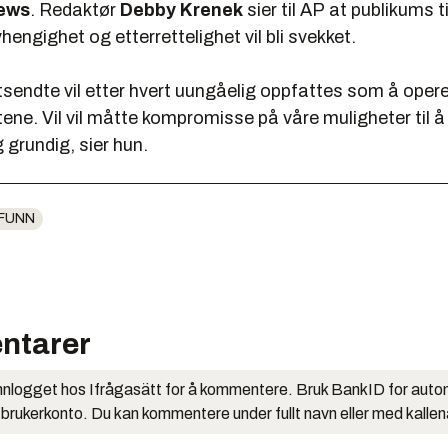
News
. Redaktør
Debby Krenek
sier til
AP
at publikums till
engighet og etterrettelighet vil bli svekket.
tsendte vil etter hvert uungåelig oppfattes som å oper
ne. Vil vil måtte kompromisse på våre muligheter til å
grundig, sier hun.
FUNN
ntarer
nlogget hos Ifrågasätt for å kommentere. Bruk BankID for auto
 brukerkonto. Du kan kommentere under fullt navn eller med kalle