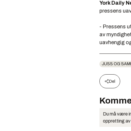
York Daily 
pressens uavh
- Pressens u
av myndighete
uavhengig og 
JUSS OG SAM
Del
Komme
Du må være in
oppretting av