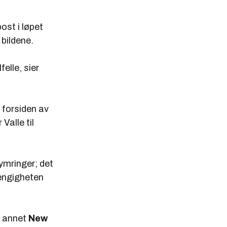
ost i løpet
 bildene.
felle, sier
 forsiden av
alle til
kymringer; det
hengigheten
t annet
New