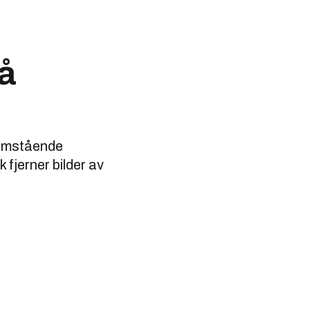
på
Fremstående
fjerner bilder av