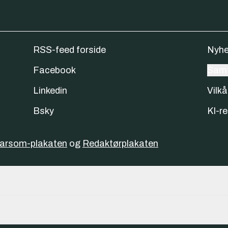
RSS-feed forside
Nyhe
Facebook
Samt
Linkedin
Vilkå
Bsky
KI-re
varsom-plakaten
og
Redaktørplakaten