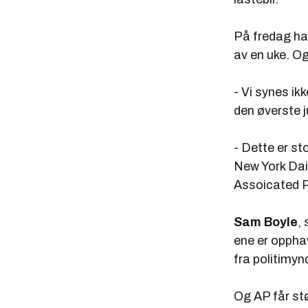
På fredag had
av en uke. Og 
- Vi synes ikk
den øverste j
- Dette er st
New York Dai
Assoicated 
Sam Boyle
,
ene er oppha
fra politimyn
Og AP får st