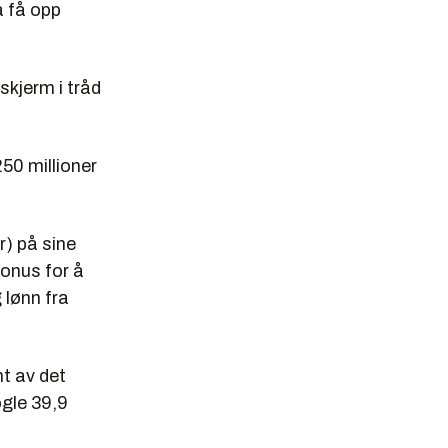
å få opp
skjerm i tråd
250 millioner
r) på sine
bonus for å
 lønn fra
nt av det
gle 39,9