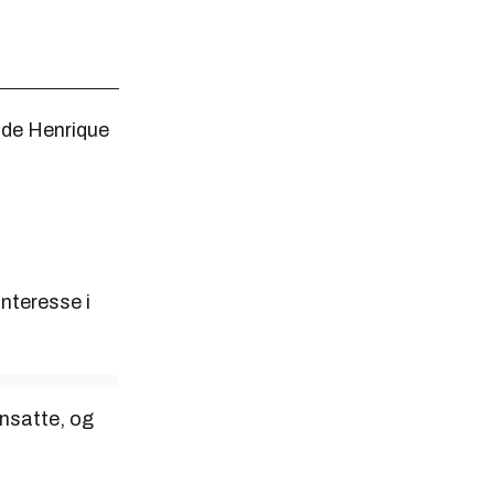
nde Henrique
interesse i
ansatte, og