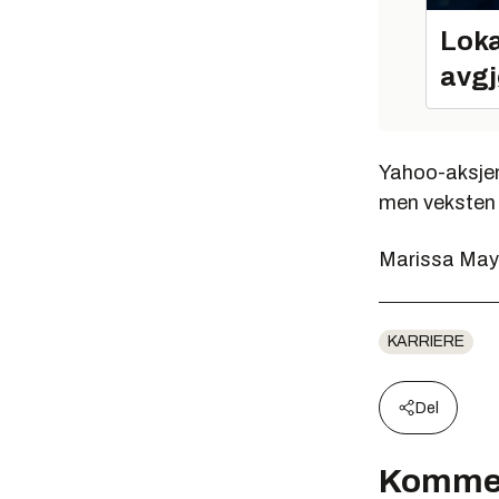
Loka
avgj
Yahoo-aksjen 
men veksten i
Marissa Mayer
KARRIERE
Del
Komme