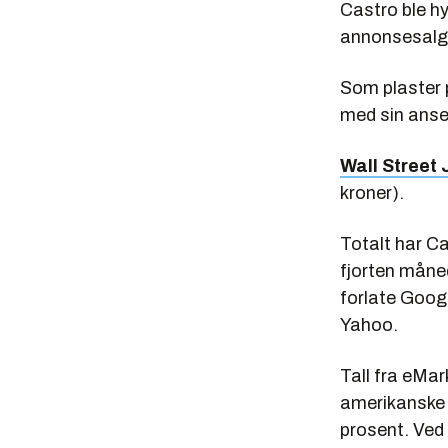
Castro ble h
annonsesalge
Som plaster p
med sin anse
Wall Street 
kroner).
Totalt har Ca
fjorten måne
forlate Googl
Yahoo.
Tall fra eMar
amerikanske 
prosent. Ved