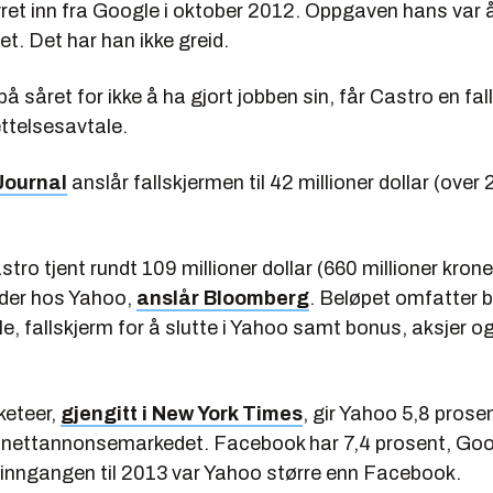
yret inn fra Google i oktober 2012. Oppgaven hans var 
t. Det har han ikke greid.
å såret for ikke å ha gjort jobben sin, får Castro en fall
ttelsesavtale.
Journal
anslår fallskjermen til 42 millioner dollar (over 
stro tjent rundt 109 millioner dollar (660 millioner krone
der hos Yahoo,
anslår Bloomberg
. Beløpet omfatter 
e, fallskjerm for å slutte i Yahoo samt bonus, aksjer og
keteer,
gjengitt i New York Times
, gir Yahoo 5,8 prose
nettannonsemarkedet. Facebook har 7,4 prosent, Goo
 inngangen til 2013 var Yahoo større enn Facebook.