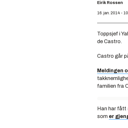
Eirik Rossen
16. jan. 2014 - 1
Toppsjef i Y
de Castro.
Castro går p
Meldingen 
takknemlighet
familien fra 
Han har fått
som
er gjen