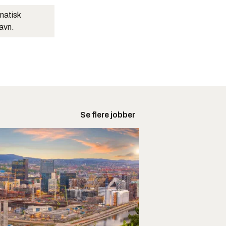
matisk
navn.
Se flere jobber