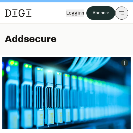
Logg inn
Abonner
Addsecure