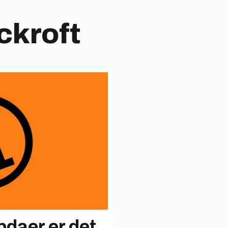
ckroft
daer er det