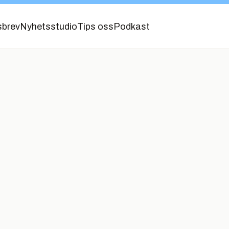
sbrev
Nyhetsstudio
Tips oss
Podkast