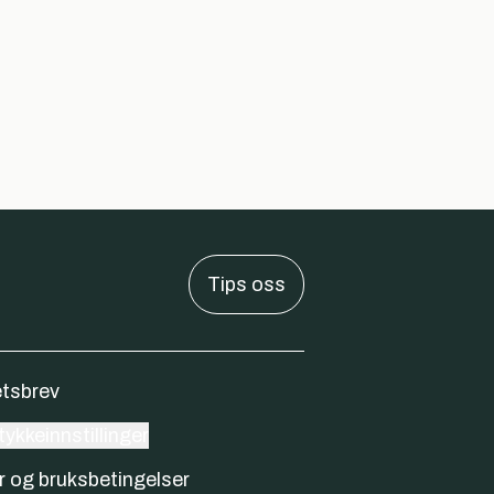
Tips oss
tsbrev
ykkeinnstillinger
r og bruksbetingelser