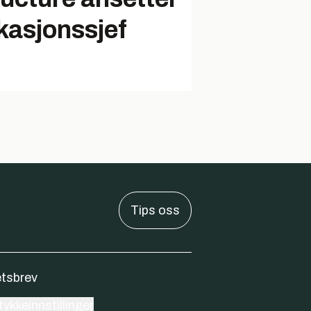
asjonssjef
Tips oss
tsbrev
ykkeinnstillinger