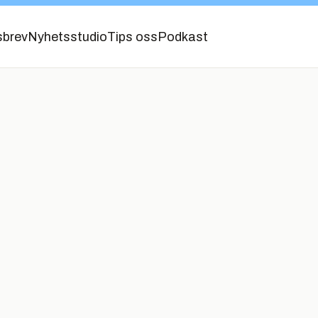
sbrev
Nyhetsstudio
Tips oss
Podkast