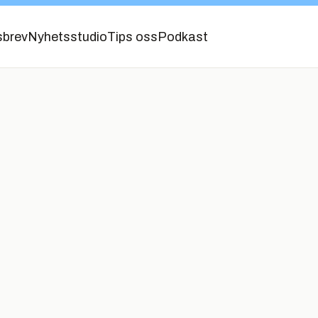
sbrev
Nyhetsstudio
Tips oss
Podkast