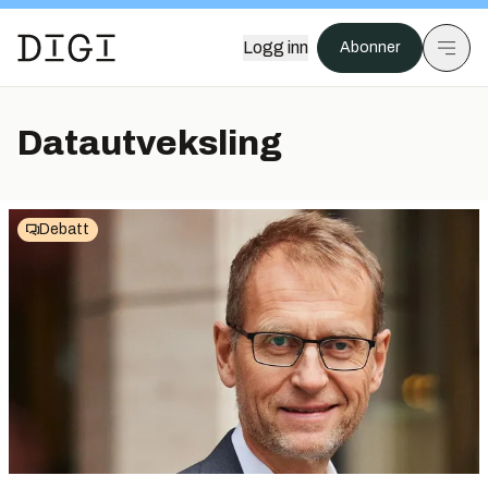
Logg inn
Abonner
Datautveksling
Debatt