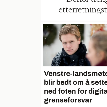
etterretnings
Venstre-landsmøt
blir bedt om å sett
ned foten for digita
grenseforsvar