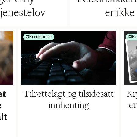
tjenestelov
er ikk
Kommentar
K
et
Tilrettelagt og tilsidesatt
Kr
e
innhenting
et
lt