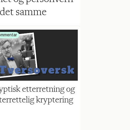
e det samme
ommentar
yptisk etterretning og
terrettelig kryptering