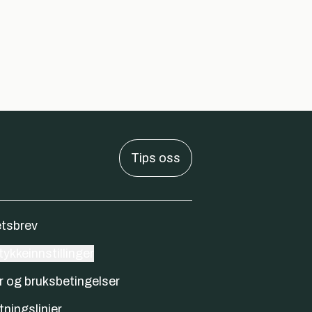
Tips oss
tsbrev
ykkeinnstillinger
r og bruksbetingelser
tningslinjer