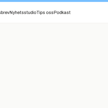
sbrev
Nyhetsstudio
Tips oss
Podkast