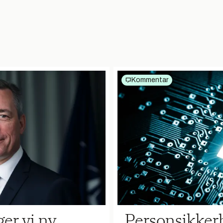
Kommentar
ger vi ny
Personsikker