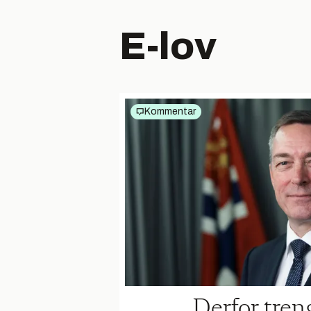
E-lov
Kommentar
Derfor tren