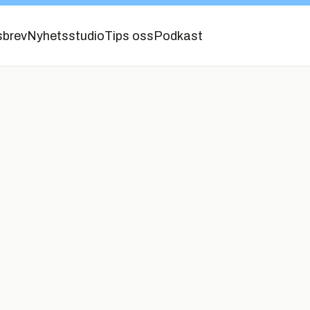
sbrev
Nyhetsstudio
Tips oss
Podkast