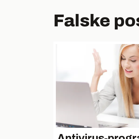
Falske pos
Antivirus-progr