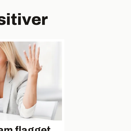
itiver
am flagget