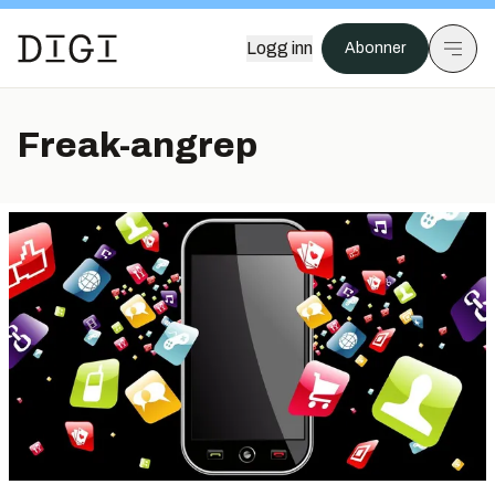
Logg inn
Abonner
Freak-angrep